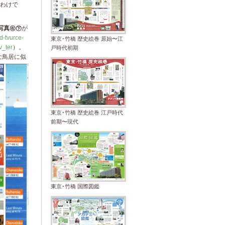
わけで
写真㊨㊦
が
d-tvurce-
東京･竹橋 歴史絵巻 原始〜江
_ter
）。
戸時代初期
な
鳥居に似
東京･竹橋 歴史絵巻 江戸時代
前期〜現代
東京･竹橋 国際図鑑