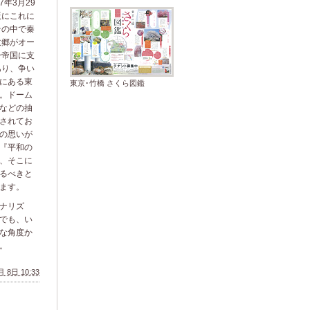
7年3月29
版にこれに
その中で秦
故郷がオー
ー帝国に支
あり、争い
にある東
東京･竹橋 さくら図鑑
。ドーム
などの抽
されてお
の思いが
『平和の
、そこに
るべきと
ます。
ナリズ
でも、い
な角度か
。
 8日 10:33