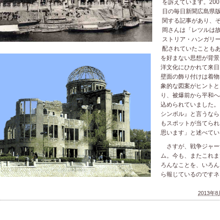
を訴えています。200
日の毎日新聞広島県
関する記事があり、
岡さんは「レツルは
ストリア・ハンガリ
配されていたことも
を好まない思想が背景
洋文化にひかれて来日
壁面の飾り付けは着物
象的な図案がヒントと
り、被爆前から平和へ
込められていました。
シンボル』と言うなら
もスポットが当てられ
思います」と述べてい
さすが、戦争ジャー
ム。今も、またこれま
ろんなことを、いろん
ら報じているのですネ
2013年8月