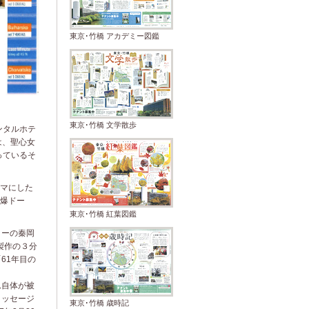
東京･竹橋 アカデミー図鑑
東京･竹橋 文学散歩
ンタルホテ
は、聖心女
っているそ
マにした
爆ドー
東京･竹橋 紅葉図鑑
ターの秦岡
に製作の３分
61年目の
ーム自体が被
メッセージ
東京･竹橋 歳時記