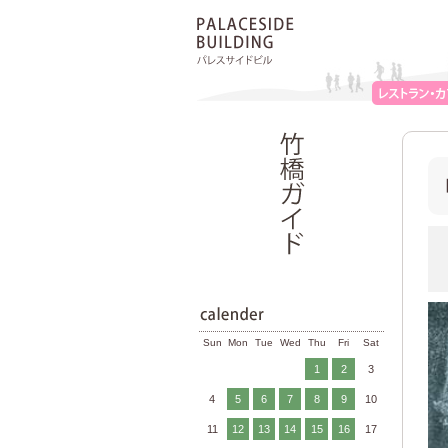
Sun
Mon
Tue
Wed
Thu
Fri
Sat
1
2
3
4
5
6
7
8
9
10
11
12
13
14
15
16
17