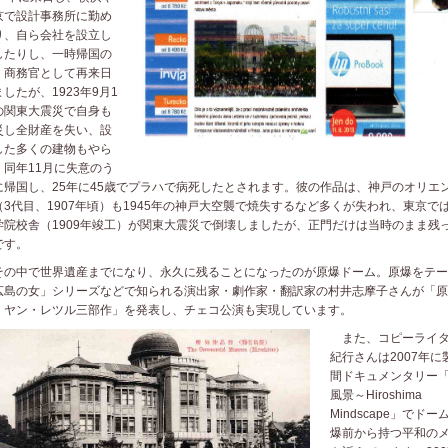
京で設計事務所に勤め
り、自ら会社を設立し
したりし、一時帰国の
、商務官として再来日
したが、1923年9月1
の関東大震災で自身も
災し全財産を失い、設
した多くの建物もやら
、同年11月に失意のう
に帰国し、25年に45歳でプラハで病死したとされます。彼の作品は、神戸のオリエ
（3代目、1907年頃）も1945年の神戸大空襲で焼失するなど多くが失われ、東京で
学院校舎（1909年竣工）が関東大震災で倒壊しましたが、正門だけは当時のまま残
です。
の中で世界遺産までになり、永久に残ることになったのが原爆ドーム。原爆をテー
広島の女」シリーズなどで知られる演出家・劇作家・翻訳家の村井志摩子さんが「原
、ヤン・レツル三部作」を発表し、チェコ公演も実現しています。
また
、コピーライ
紀行さんは2007年
間ドキュメンタリー「
風景～Hiroshima
Mindscape」でド
爆前から持つ平和の