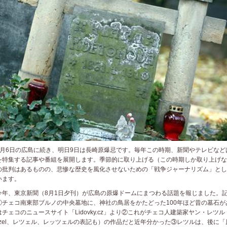
月6日の広島に続き、明日9日は長崎原爆忌です。毎年この時期、新聞やテレビなど
を特集する記事や番組を展開します。季節的に取り上げる（この時期しか取り上げな
の批判はあるものの、悲惨な歴史を風化させないための「戦争ジャーナリズム」とし
います。
年、東京新聞（8月1日夕刊）が広島の原爆ドームにまつわる話題を報じました。
①チェコ南東部ブルノの中央墓地に、神社の鳥居をかたどった100年ほど昔の墓石が
はチェコのニュースサイト「Lidovky.cz」より②これがチェコ人建築家ヤン・レツル
etzel、レツェル、レッツェルの表記も）の作品だと近年分かった③レツルは、後に