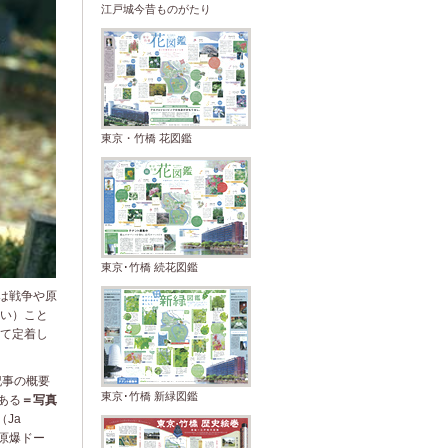
江戸城今昔ものがたり
東京・竹橋 花図鑑
東京･竹橋 続花図鑑
は戦争や原
い）こと
て定着し
記事の概要
東京･竹橋 新緑図鑑
ある
＝写真
（Ja
「原爆ドー