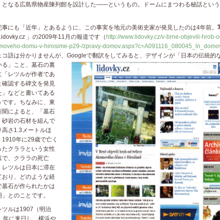
」となる広島県物産陳列館を設計した――というもの。ドームにまつわる秘話という
。
事にも「近年」とあるように、この事実を地元の美術史家が発見したのは4年前。
Lidovky.cz 」の2009年11月の報道です（
http://www.lidovky.cz/v-brne-objevili-hrob-o
moveho-domu-v-hirosime-p29-/zpravy-domov.aspx?c=A091116_080045_ln_domov
ェコ語は分かりませんが、Googleで翻訳をしてみると、デザインが「日本の伝統的
いる」こと、墓石の裏
に「レツルが作者であ
と確認する碑文を発見
た」などと書いてある
うです。ちなみに、東
新聞によると、「墓石
、砂岩の石材を組んで
り高さ1.3メートルほ
1910年に29歳で亡く
ったクララという女性
墓で、クララの死亡
、レツルは日本に滞在
ており、どのような経
で墓石が作られたかは
明」とのことです。
ツルは1907（明治
0）年に来日し、横浜や