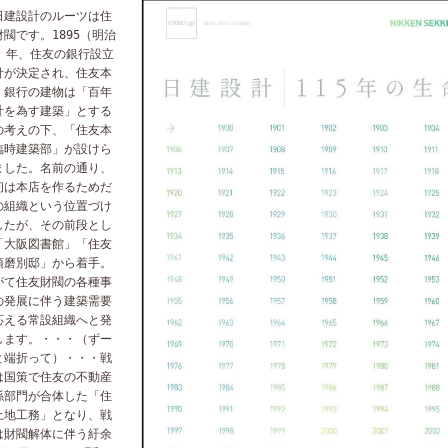
建設計のルーツは住
財閥です。
1895
（明治
）年、住友の銀行設立
針が決定され、住友本
・銀行の建物は「百年
計を為す建築」とする
の考えの下、「住友本
臨時建築部」が設けら
ました。名前の通り、
初は本店を作るためだ
の組織という位置づけ
したが、その前段とし
「大阪図書館」「住友
須磨別邸」から着手。
がて住友財閥の各種事
の発展に伴う建築需要
応える常設組織へと発
します。・・・（ずー
と端折って）・・・戦
は国策で住友の不動産
係部門が合体した「住
土地工務」となり、戦
は財閥解体に伴う紆余