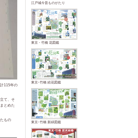
江戸城今昔ものがたり
東京・竹橋 花図鑑
東京･竹橋 続花図鑑
計
115
年の
立て、そ
まとめた
たもの
東京･竹橋 新緑図鑑
。