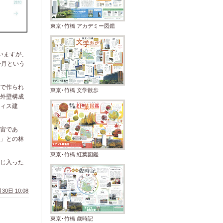
東京･竹橋 アカデミー図鑑
いますが、
か月という
で作られ
東京･竹橋 文学散歩
外壁構成
ィス建
宙であ
」との林
東京･竹橋 紅葉図鑑
じ入った
30日 10:08
東京･竹橋 歳時記