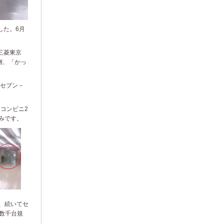
した。6月
三菱東京
側、「かっ
セブン－
、コンビニ2
みです。
）、続いてセ
は数千台規