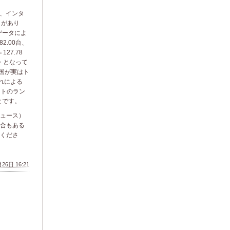
が、インタ
トがあり
データによ
2.00台、
27.78
・・となって
韓国が実はト
れによる
イトのラン
とです。
ュース）
合もある
くださ
26日 16:21