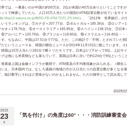
界では、一番多いのが中国の約50万台、2位が米国の40万台余りということです
ネットで検索していたら、人口10万人当たりの国別のATM設置台数が出ているサイ
ttp://top10.sakura.ne.jp/IBRD-FB-ATM-TOTL-P5.html
）、「2012年 世界銀行」の
というランキングは、①カナダ＝207.77台、②ポルトガル＝185.36台、③ロシア＝18
カオ＝178.76台、⑤オーストラリア＝165.95台、⑥スペイン＝138.15台、⑦日本＝1
、⑧アルバニア＝120.79台、⑨ブラジル＝118.60台、⑩イスラエル＝116.40台・
ます。ちなみに、中国は37.51台で77位。ただ、この統計で「不明」とされていた
プだというニュースを、韓国の聯合ニュースが2014年11月15日に報じています。そ
、韓国は10万人当たり282台で断トツだそうです。日本は1つ下がって8位。上記サ
ングは他にも米英独なども落ちていて、英国は日本に次いで約124台で9位というこ
発展途上国は金融インフラが脆弱で、ATM普及の不均衡現象がみられる」（聯合ニ
はいえ、日本国内では、むしろ過疎の地域の方が人口当たりの設置台数が多くなる場
ど、統計数字にそれほど意味がないのかもしれません。ただの雑学として読み流して
。
2015年6月
2015
23
「気を付け」の角度は60°・・・消防訓練審査会
6