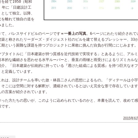
折を経て
1950
（昭和
）年に「日建設計工
」として独立。以降、
友を離れて独自の道を
みました。
て、パレスサイドビルのページです
＝一番上の写真
。
6
ページにわたり紹介されて
建築と称されたリーダーズ・ダイジェスト社のビルを建て替えるプレッシャー、
33
工期という困難な課題を持つプロジェクトに果敢に挑んだ自負が行間ににじみます。
ブタイトルに「
日本建築が持つ質感を近代技術で実現する」とあるように、アルミ
日本的な繊細さを思わせる水平ルーバーと、垂直の雨樋と雨受けによるリズミカルな
紹介。「
日本建築が伝統的に持っている『透けた組成による質感』を持つ巨大なオフ
」と定義しています。
れは、設計チームを率いた故・林昌二さんの思想によるもの。「
ディテールは小宇
、そこには空間に対する解釈が、濃縮されているとはいえ完全な形で存在しています
んの言葉が紹介されています。
った方たちの思いが、このように込められているのかと、本書を読んで、
改めて感
第です。
2015年6月