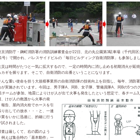
京消防庁・麹町消防署の消防訓練審査会が22日、北の丸公園第3駐車場（千代田区
番1号）で開かれ、パレスサイドビルの「毎日ビルディング自衛消防隊」も参加しま
災は時間がたつと一気に拡大するので、一定の時間内に消し止める初期消火が延焼
るカギを握ります。そこで、自衛消防の出番ということになります。
んな重い使命を担う大規模事業所の自衛消防隊の技術向上を目指し、毎年、消防署
会が実施されています。今回は、男子隊A、同B、女子隊、警備員隊A、同Bの5つの
41チームが参加。地震によりけが人が出て火事も発生したという想定で、各チーム3
護
、けが人の救護から火事の発
、報告、屋内消火栓でホースを引
張り出しての放水・・・と、一連
作業をいかに迅速に、的確に行う
が試されました。
査は厳しくて、右の図のよう
、例えば集合時の「基本動作」一