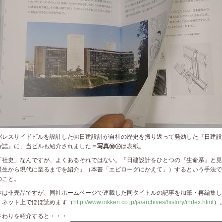
レスサイドビルを設計した㈱日建設計が自社の歴史を振り返って発効した
『日建設
命誌』
に、当ビルも紹介されました
＝写真㊨㊦
は表紙
。
社史」なんですが、よくあるそれではない。「日建設計をひとつの『生命系』と見
誕生から現代に至るまでを紹介」（本書「エピローグにかえて」）するという手法で
のこと。
は非売品ですが、同社ホームページで連載した同タイトルの記事を加筆・再編集し
、ネット上でほぼ読めます（
http://www.nikken.co.jp/ja/archives/history/index.html
）
わりを紹介すると・・・