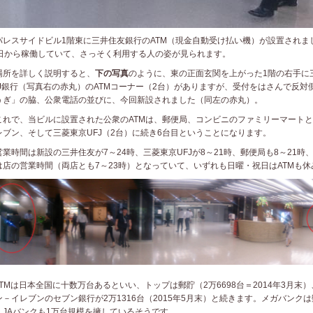
レスサイドビル1階東に三井住友銀行のATM（現金自動受け払い機）が設置されま
5日から稼働していて、さっそく利用する人の姿が見られます。
所を詳しく説明すると、
下の写真
のように、東の正面玄関を上がった1階の右手に
FJ銀行（写真右の赤丸）のATMコーナー（2台）がありますが、受付をはさんで反対
うぎ」の脇、公衆電話の並びに、今回新設されました（同左の赤丸）。
れで、当ビルに設置された公衆のATMは、郵便局、コンビニのファミリーマートと
レブン、そして三菱東京UFJ（2台）に続き6台目ということになります。
業時間は新設の三井住友が7～24時、三菱東京UFJが8～21時、郵便局も8～21時
は店の営業時間（両店とも7～23時）となっていて、いずれも日曜・祝日はATMも休
TMは日本全国に十数万台あるといい、トップは郵貯（2万6698台＝2014年3月末
ン－イレブンのセブン銀行が2万1316台（2015年5月末）と続きます。メガバンク
、JAバンクも1万台規模を擁しているそうです。