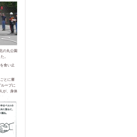
北の丸公園
した。
を食い止
ごとに審
グループに
人が、身体