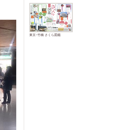
東京･竹橋 さくら図鑑