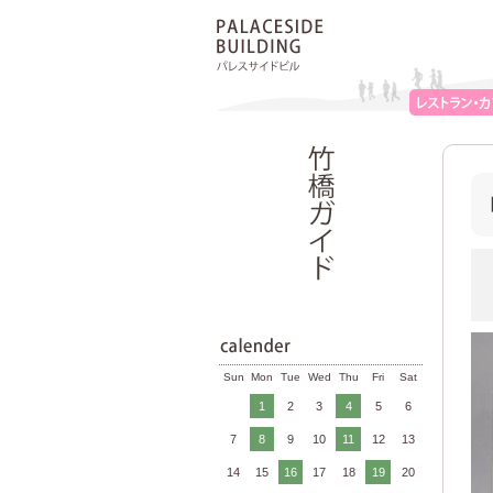
Sun
Mon
Tue
Wed
Thu
Fri
Sat
1
2
3
4
5
6
7
8
9
10
11
12
13
14
15
16
17
18
19
20