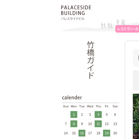
Sun
Mon
Tue
Wed
Thu
Fri
Sat
1
2
3
4
5
6
7
8
9
10
11
12
13
14
15
16
17
18
19
20