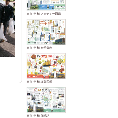
東京･竹橋 アカデミー図鑑
東京･竹橋 文学散歩
東京･竹橋 紅葉図鑑
東京･竹橋 歳時記