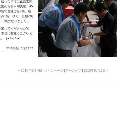
、
拾ったゴミは正面玄関
に集められ
＝写真㊨
、
45
の袋で普通ごみ7袋、粗
ごみ1袋、びん・缶類2袋
計10袋になりました。
加してくださった皆
、本当に有難うございま
た。
（●
＾o
＾●
）
2015年6月 8日 13:52
« 2015年6月 4日
|
メインページ
|
アーカイブ
|
2015年6月11日 »