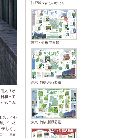
江戸城今昔ものがたり
東京・竹橋 花図鑑
東京･竹橋 続花図鑑
梅雨入りが
除日和って
ながらごみ
もの。パレ
東京･竹橋 新緑図鑑
活し
ている
で美しくし
毎回、早朝