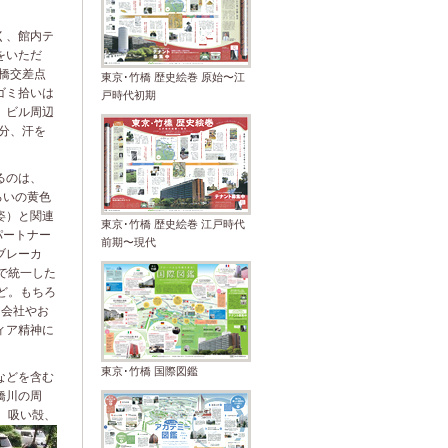
。
く、館内テ
をいただ
橋交差点
東京･竹橋 歴史絵巻 原始〜江
ゴミ拾いは
戸時代初期
、ビル周辺
分、汗を
るのは、
ろいの黄色
姿）と関連
東京･竹橋 歴史絵巻 江戸時代
パートナー
前期〜現代
ブレーカ
で統一した
ど。もちろ
る会社やお
ィア精神に
東京･竹橋 国際図鑑
などを含む
橋川の周
、吸い殻、