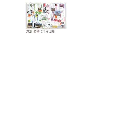
東京･竹橋 さくら図鑑