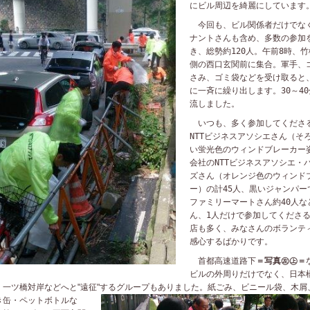
にビル周辺を綺麗にしています
今回も、ビル関係者だけでな
ナントさんも含め、多数の参加
き、総勢約
120
人。午前
8
時、竹
側の西口玄関前に集合。軍手、
さみ、ゴミ袋などを受け取ると
に一斉に繰り出します。
30
～
40
流しました。
いつも、多く参加してくださ
NTT
ビジネスアソシエさん（そ
い蛍光色のウィンドブレーカー
会社の
NTT
ビジネスアソシエ・
ズさん（オレンジ色のウィンド
ー）の計
45
人、黒いジャンパー
ファミリーマートさん約
40
人な
ん、
1
人だけで参加してくださ
店も多く、みなさんのボランテ
感心するばかりです。
首都高速道路下
＝写真㊧㊤＝
ビルの外周りだけでなく、日本
、一ツ橋対岸などへと"遠征"するグループもありました。紙ご
み、ビニール袋、木屑
き缶・ペットボトルな