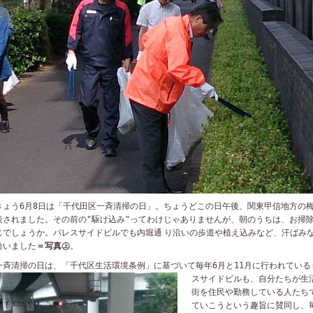
ょう
6
月
8
日は「千代田区一斉清掃の日」。ちょうどこの日午後、関東甲信地方の
表されました。
その前の"駆け込み"ってわけじゃありませんが、朝のうちは、お掃
じでしょうか。パレスサイドビルでも
内堀通 り沿いの歩道や植え込みなど、
汗ばみ
拾いました
＝写真㊤
。
斉清掃の日は、「千代区生活環境条例」に基づいて毎年
6
月と
11
月に行われている
スサイドビルも、自分たちが生
街を住民や勤務している人たち
ていこうという趣旨に賛同し、