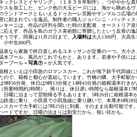
ネックレスとイヤリング」（１８３８年制作）。つややかな真
ラスを加工した、ピンク色の大玉ビーズには、海から眺めるヴ
のランドマークともいえるドゥカーレ宮殿やサンマルコ広場の
密に刻まれている逸品。制作者の職人ジョバンニ・バッティス
ンキーニは、作品の評判を聞いた時の支配者、オーストリア皇
に応えず、作品を島のガラス美術館に寄贈したという反骨の逸
そうです。同展は
11
月
25
日まで。
入場料は
大人
1300
円、大高生
、小中生
800
円。
温泉なら家族で終日楽しめるユネッサンが定番の一つ。大小さ
温水プール、風呂がこれでもかと、あります。若者や子供には
ダープール＝
写真㊦
＝が人気です。
箱根といえば小田急のロマンスカー。これが地下鉄千代田線に
たので、箱根と都心が直結しています。竹橋の隣、大手町駅か
は
9
時
56
分発、休日は
9
時
13
分発と
14
時
43
分発の箱根湯本行きが
（所要時間約
2
時間）。帰りは、休日遅い時間なら
箱根湯本
17
。日曜に泊まって翌朝帰る手もあります。
5
時
26
分に箱根湯本
山鉄道に乗り、小田原で小田急線に乗り継いで、本厚木
6
時
28
ンスカーで大手町には
7
時
25
分に到着、そのまま出勤可能です
ハードですが、日曜の泊まりは割安だから、狙い目かも。