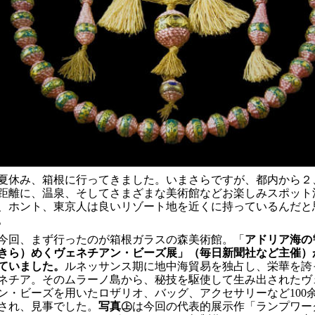
夏休み、箱根に行ってきました。いまさらですが、都内から２
距離に、温泉、そしてさまざまな美術館などお楽しみスポット
、ホント、東京人は良いリゾート地を近くに持っているんだと
。
今回、まず行ったのが箱根ガラスの森美術館。「
アドリア海の
きら）めくヴェネチアン・ビーズ展」（毎日新聞社など主催）
ていました。
ルネッサンス期に地中海貿易を独占し、栄華を誇
ネチア。そのムラーノ島から、秘技を駆使して生み出されたヴ
ン・ビーズを用いたロザリオ、バッグ、アクセサリーなど
100
され、見事でした。
写真㊤
は今回の代表的展示作「ランプワー