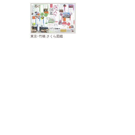
東京･竹橋 さくら図鑑