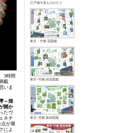
江戸城今昔ものがたり
東京・竹橋 花図鑑
、
3
時間
東京･竹橋 続花図鑑
満載
思いま
雫～煌
が開か
ったヴ
ェネチ
東京･竹橋 新緑図鑑
余点が展
クによ