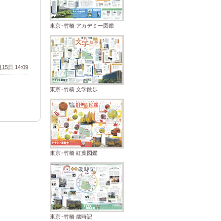
東京･竹橋 アカデミー図鑑
15日 14:09
東京･竹橋 文学散歩
東京･竹橋 紅葉図鑑
東京･竹橋 歳時記