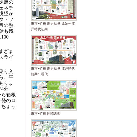
珠層の
ェネチ
眺望が
タ・フ
東京･竹橋 歴史絵巻 原始〜江
帝の熱
戸時代初期
話も残
1100
まざま
スライ
東京･竹橋 歴史絵巻 江戸時代
乗り入
前期〜現代
ら、平
ありま
時
4
分
から箱根
分発のロ
。ちょっ
東京･竹橋 国際図鑑