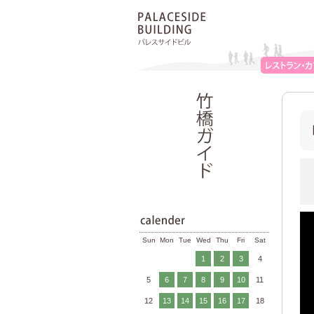
Sun
Mon
Tue
Wed
Thu
Fri
Sat
1
2
3
4
5
6
7
8
9
10
11
12
13
14
15
16
17
18