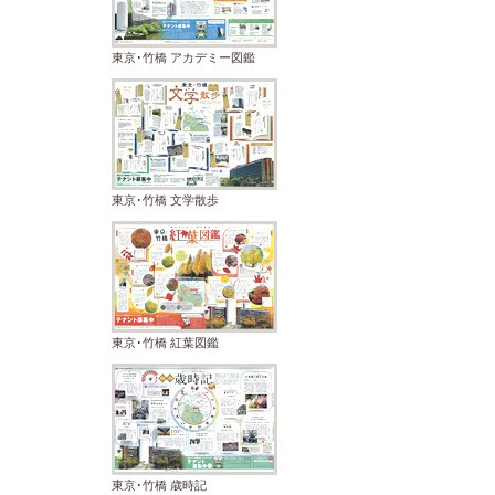
東京･竹橋 アカデミー図鑑
東京･竹橋 文学散歩
東京･竹橋 紅葉図鑑
東京･竹橋 歳時記