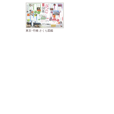
東京･竹橋 さくら図鑑