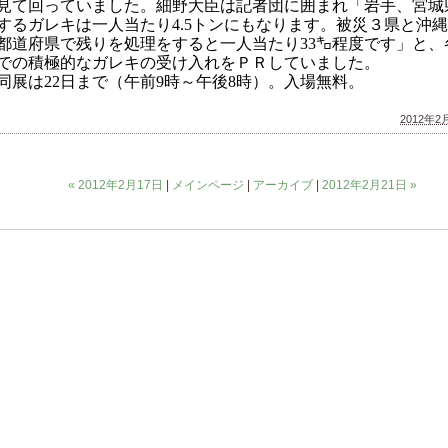
見て回っていました。細野大臣は記者団に囲まれ「岩手、宮城
するガレキは一人当たり
トンにもなります。被災３県と沖縄
4.5
都道府県で残りを処理をすると一人当たり
㌔程度です」と、
33
での積極的なガレキの受け入れをＰＲしていました。
同展は
日まで（午前
時～午後
時）。入場無料。
22
9
8
2012年2月
« 2012年2月17日
|
メインページ
|
アーカイブ
|
2012年2月21日 »