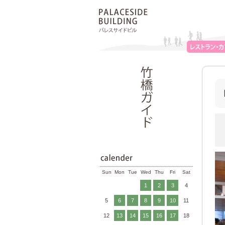
Sun
Mon
Tue
Wed
Thu
Fri
Sat
1
2
3
4
5
6
7
8
9
10
11
12
13
14
15
16
17
18