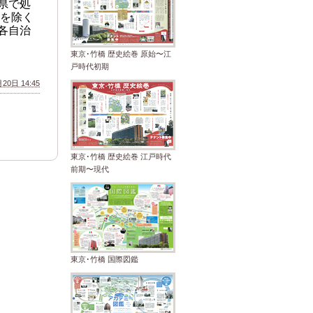
県で処
を除く
各自治
東京･竹橋 歴史絵巻 原始〜江
戸時代初期
20日 14:45
東京･竹橋 歴史絵巻 江戸時代
前期〜現代
東京･竹橋 国際図鑑