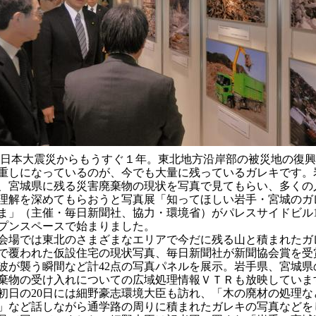
日本大震災からもうすぐ１年。東北地方沿岸部の被災地の復興
重しになっているのが、今でも大量に残っているガレキです。
、宮城県に残る災害廃棄物の現状を写真で見てもらい、多くの
理解を深めてもらおうと写真展「知ってほしい岩手・宮城のガ
ま」（主催・毎日新聞社、協力・環境省）がパレスサイドビル
プンスペースで始まりました。
場では東北のさまざまなエリアで今だに残る山と積まれたガ
で覆われた仮設住宅の現状写真、毎日新聞社が新聞協会賞を受
波が襲う瞬間など計
点の写真パネルを展示。岩手県、宮城県
42
棄物の受け入れについての広域処理情報ＶＴＲも放映していま
初日の
日には細野豪志環境大臣も訪れ、「木の廃材の処理な
20
」など話しながら通学路の周りに積まれたガレキの写真などを