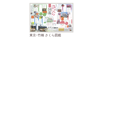
東京･竹橋 さくら図鑑