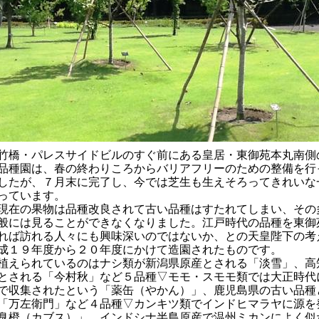
橋・パレスサイドビルのすぐ前にある皇居・東御苑本丸南側
品種園は、春の終わりころからバリアフリーのための整備を行
したが、７月末に完了し、今では芝生も生えそろってきれいな
っています。
在の果物は品種改良されて古い品種はすたれてしまい、その
般には見ることができなくなりました。江戸時代の品種を東御
れば訪れる人々にも興味深いのではないか、との天皇陛下の考
成１９年度から２０年度にかけて造園されたものです。
えられているのはナシ類が新潟県原産とされる「淡雪」、高
とされる「今村秋」など５品種▽モモ・スモモ類では大正時代
で収集されたという「薬缶（やかん）」、鹿児島県の古い品種
「万左衛門」など４品種▽カンキツ類でインドヒマラヤに源を
臭橙（カブス）」、インドシナ半島原産で温州ミカンによく似