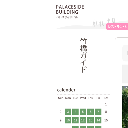
Sun
Mon
Tue
Wed
Thu
Fri
Sat
1
2
3
4
5
6
7
8
9
10
11
12
13
14
15