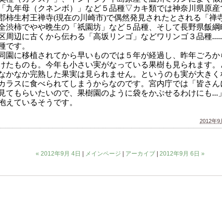
「九年母（クネンボ）」など５品種▽カキ類では神奈川県原産
郡柿生村王禅寺
現在の川崎市
で偶然発見されたとされる「禅
(
)
全渋柿でやや晩生の「祇園坊」など５品種、そして長野県飯綱
区周辺に古くから伝わる「高坂リンゴ」などワリンゴ３品種.....
種です。
園に移植されてから早いものでは５年が経過し、昨年ごろか
けたものも。今年も小さい実がなっている果樹も見られます。
なかなか完熟した果実は見られません。というのも実が大きく
カラスに食べられてしまうからなのです。宮内庁では「皆さん
見てもらいたいので、果樹園のように袋をかぶせるわけにも...
抱えているそうです。
2012年9月
« 2012年9月 4日
|
メインページ
|
アーカイブ
|
2012年9月 6日 »