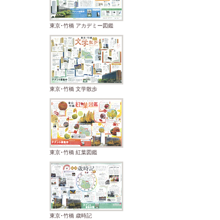
東京･竹橋 アカデミー図鑑
東京･竹橋 文学散歩
東京･竹橋 紅葉図鑑
東京･竹橋 歳時記