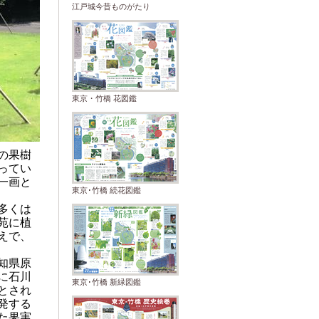
江戸城今昔ものがたり
東京・竹橋 花図鑑
の果樹
ってい
一画と
東京･竹橋 続花図鑑
多くは
苑に植
えで、
知県原
に石川
東京･竹橋 新緑図鑑
とされ
発する
た果実