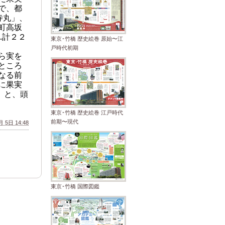
で、都
寺丸」、
町高坂
.計２２
東京･竹橋 歴史絵巻 原始〜江
戸時代初期
ら実を
ところ
なる前
に果実
」と、頭
東京･竹橋 歴史絵巻 江戸時代
前期〜現代
 5日 14:48
東京･竹橋 国際図鑑