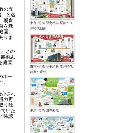
教の五
信」と名
、朝倉
東京･竹橋 歴史絵巻 原始〜江
菜を栽
戸時代初期
庭園」
ありま
庭』との
の芸術思
る庭園
東京･竹橋 歴史絵巻 江戸時代
前期〜現代
のホー
れ
、
紹介され
極力再
取り除
せていた
東京･竹橋 国際図鑑
で確認