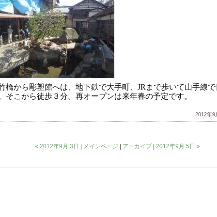
竹橋から彫塑館へは、地下鉄で大手町、
JR
まで歩いて山手線で
。そこから徒歩３分。再オープンは来年春の予定です。
2012年9月
« 2012年9月 3日
|
メインページ
|
アーカイブ
|
2012年9月 5日 »