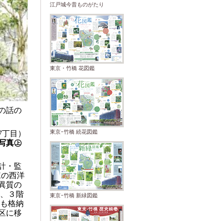
江戸城今昔ものがたり
東京・竹橋 花図鑑
の話の
東京･竹橋 続花図鑑
7
丁目）
写真㊤
計・監
棟の西洋
異質の
、３階
東京･竹橋 新緑図鑑
も格納
区に移