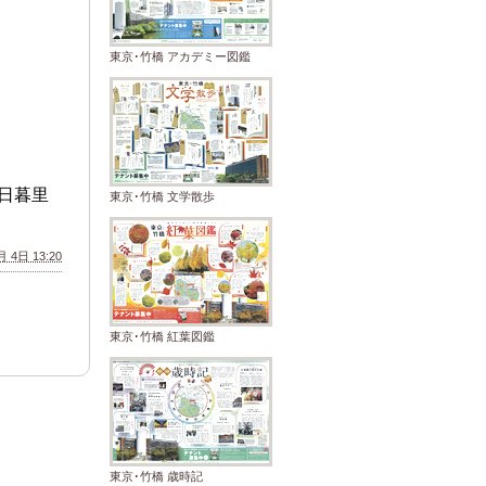
東京･竹橋 アカデミー図鑑
日暮里
東京･竹橋 文学散歩
 4日 13:20
東京･竹橋 紅葉図鑑
東京･竹橋 歳時記