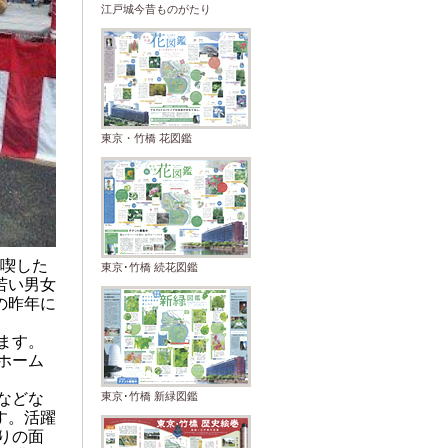
江戸城今昔ものがたり
東京・竹橋 花図鑑
喫した
東京･竹橋 続花図鑑
若い男女
の昨年に
ます。
ホーム
などな
東京･竹橋 新緑図鑑
す。活躍
りの面