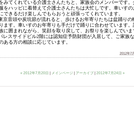
をみてくれている介護士さんたちと、家族会のメンバーです。
服をハッピに着替えて介護士さんたちは大忙しです。車いすの
にできるだけ楽しんでもらおうと頑張ってくれています。
東京音頭や炭坑節が流れると、歩けるお年寄りたちは盆踊りの
ります。車いすのお年寄りも手だけで踊りに合わせています。
族に囲まれながら、笑顔を取り戻して、お祭りを楽しんでいま
パレスサイドビル
階には認知症予防財団が入居して、ご家族
2
のある方の相談に応じています。
2012年7月
« 2012年7月20日
|
メインページ
|
アーカイブ
|
2012年7月24日 »