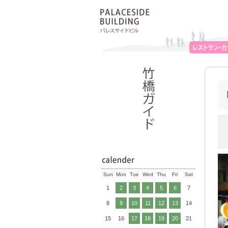
Sun
Mon
Tue
Wed
Thu
Fri
Sat
1
2
3
4
5
6
7
8
9
10
11
12
13
14
15
16
17
18
19
20
21