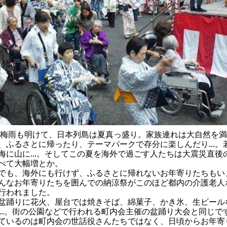
梅雨も明けて、日本列島は夏真っ盛り。家族連れは大自然を満
、ふるさとに帰ったり、テーマパークで存分に楽しんだり...。
海に山に...。そしてこの夏を海外で過ごす人たちは大震災直後
べて大幅増とか。
も、海外にも行けず、ふるさとに帰れないお年寄りたちもい
んなお年寄りたちを囲んでの納涼祭がこのほど都内の介護老人
行われました。
踊りに花火、屋台では焼きそば、綿菓子、かき氷、生ビール
...。街の公園などで行われる町内会主催の盆踊り大会と同じで
ているのは町内会の世話役さんたちではなく、日頃からお年寄