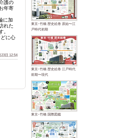
介護の
お年寄
輪に加
東京･竹橋 歴史絵巻 原始〜江
訪れた
戸時代初期
す。
などに心
23日 12:54
東京･竹橋 歴史絵巻 江戸時代
前期〜現代
東京･竹橋 国際図鑑