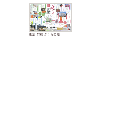
東京･竹橋 さくら図鑑