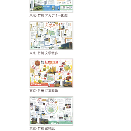
東京･竹橋 アカデミー図鑑
東京･竹橋 文学散歩
東京･竹橋 紅葉図鑑
東京･竹橋 歳時記