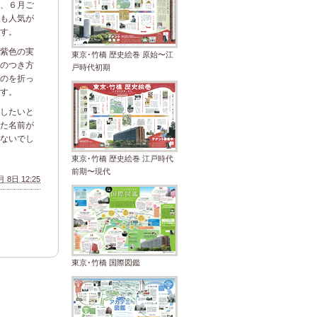
、６月ご
も人気が
す。
紫色の実
東京･竹橋 歴史絵巻 原始〜江
のつき方
戸時代初期
のを折っ
す。
したいと
た名前が
ないでし
東京･竹橋 歴史絵巻 江戸時代
前期〜現代
 8日 12:25
東京･竹橋 国際図鑑