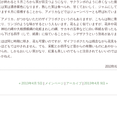
が終わると５月ごろから実が目立つようになり、サクランボのように赤くなった後
には実は濃赤紫色になります。熟した実は食べられ、甘くておいしく、ジャムにして
ります６月に収穫することから、アメリカなどではジューンベリーとも呼ばれていま
アメリカ」がつかないただのザイフリボクというのもありますが、こちらは秋に青
なり、リンゴのような味がするという人もいます。花もよく似ていますが、花弁や花
、神社の縄や大相撲横綱の化粧まわしの綱、サカキの玉串などに白い和紙を切ったも
ぶら下げる四手（しで、紙垂）に似ていることから、シデザクラという別名がありま
とほぼ同じ時期に咲き、花も可愛いのですが、ザイフリボクたちは残念ながら花見を
うほどもてはやされません。でも、采配とか四手など昔からの有難いものにあやかっ
けられ、しかもおいしい実がなり、紅葉も美しいのでもっと注目されてもいいのでは
うかねえ。
2013年4月
« 2013年4月 5日
|
メインページ
|
アーカイブ
|
2013年4月 9日 »