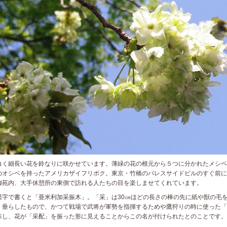
く細長い花を鈴なりに咲かせています。薄緑の花の根元から５つに分かれたメシベ
のオシベを持ったアメリカザイフリボク。東京・竹橋のパレスサイドビルのすぐ前に
御苑内、大手休憩所の東側で訪れる人たちの目を楽しませてくれています。
字で書くと「亜米利加采振木」。「采」は30㎝ほどの長さの棒の先に紙や獣の毛
く垂らしたもので、かつて戦場で武将が軍勢を指揮するためや鷹狩りの時に使った「
味し、花が「采配」を振った形に見えることからこの名が付けられたとのことです。