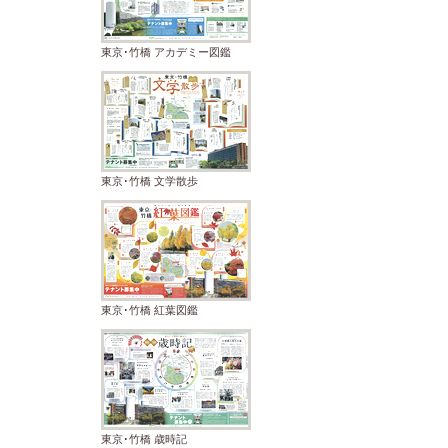
東京･竹橋 アカデミー図鑑
東京･竹橋 文学散歩
東京･竹橋 紅葉図鑑
東京･竹橋 歳時記