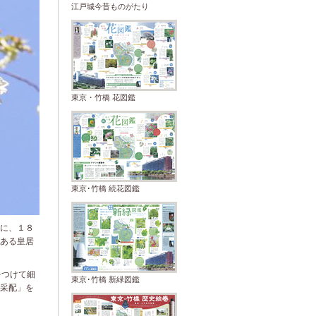
江戸城今昔ものがたり
東京・竹橋 花図鑑
東京･竹橋 続花図鑑
に、１８
ある皇居
をつけて細
東京･竹橋 新緑図鑑
采配」を