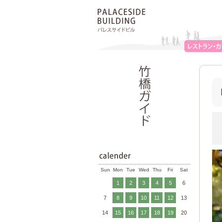
Sun
Mon
Tue
Wed
Thu
Fri
Sat
1
2
3
4
5
6
7
8
9
10
11
12
13
14
15
16
17
18
19
20