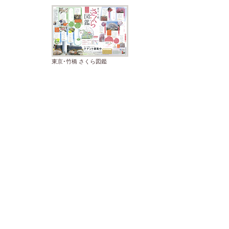
東京･竹橋 さくら図鑑