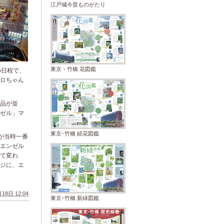
江戸城今昔ものがたり
東京・竹橋 花図鑑
の日程で、
ロちゃん
品が並
ゼル」マ
東京･竹橋 続花図鑑
が当時一番
エンゼル
て変わ
ジに、エ
18日 12:04
東京･竹橋 新緑図鑑