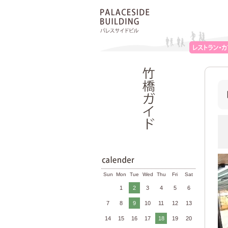
Sun
Mon
Tue
Wed
Thu
Fri
Sat
1
2
3
4
5
6
7
8
9
10
11
12
13
14
15
16
17
18
19
20