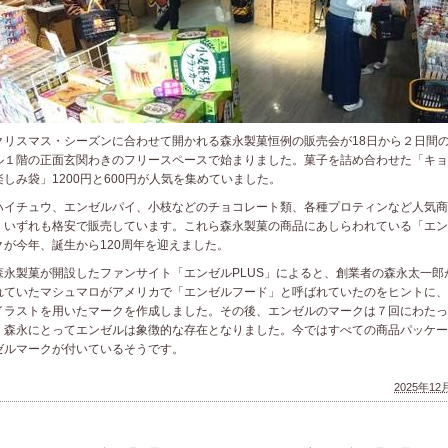
リスマス・シーズンに合わせて開かれる森永製菓恒例の販売会が18日から２日間
ル１階の正面玄関わきのフリースペースで始まりました。菓子を詰め合わせた「キョ
楽しみ袋」1200円と600円が人気を集めていました。
イチュウ、エンゼルパイ、小枝などのチョコレート類、各種プロティンなど人気商
、いずれも格安で販売しています。これら森永製菓の商品にあしらわれている「エン
クが今年、誕生から120周年を迎えました。
永製菓が開設したファンサイト「エンゼルPLUS」によると、創業者の森永太一郎
れていたマシュマロがアメリカで「エンゼルフード」と呼ばれていたのをヒントに、
イラストを用いたマークを作成しました。その後、エンゼルのマークは７回にわたっ
、森永にとってエンゼルは象徴的な存在となりました。今ではすべての商品パッケー
ゼルマークが付いているそうです。
2025年12月