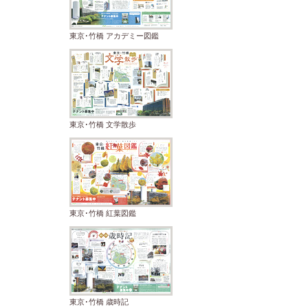
東京･竹橋 アカデミー図鑑
東京･竹橋 文学散歩
東京･竹橋 紅葉図鑑
東京･竹橋 歳時記