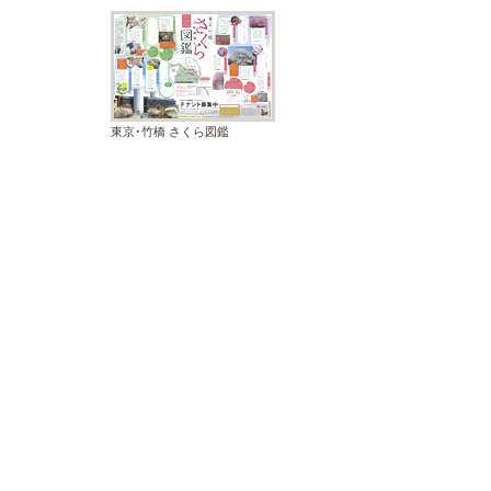
東京･竹橋 さくら図鑑