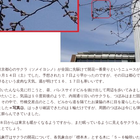
京都心のサクラ（ソメイヨシノ）が全国に先駆けて開花一番乗りというニュースが
３月１４日（土）でした。予想された１７日より早かったのですが、その日は都心で
降るという皮肉な天気。週が明けて１６、１７日も寒いいです。
いたんなら見に行こうと、昼、パレスサイドビルを抜け出して周辺を歩いてみまし
冷たいこと。気温は１０度前後のようで、内堀通り沿いのサクラも、つぼみはまだ固
。その中で、竹橋交差点のところ、ビルから道を隔てたお濠脇の木に目を凝らしたら
ました
＝写真㊤
。はっきり確認できたのは１輪だけですが、周囲のつぼみは今にも弾
に膨らんできていました。
８日からは東京も暖かくなるようですから、まだ眠っているように見えるサクラも
ことでしょう。
象庁はサクラの開花について、各気象台が「標本木」とする木に「５～６輪咲いた