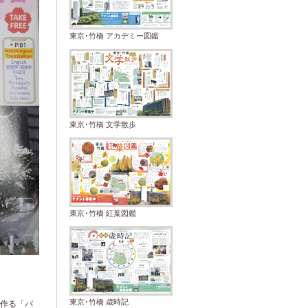
東京･竹橋 アカデミー図鑑
東京･竹橋 文学散歩
東京･竹橋 紅葉図鑑
東京･竹橋 歳時記
作る「パ