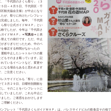
に、「千代田のさくら祭り」（３
２５日～４月５日、千代田区・千
田区観光協会主催）が中止になり
したが、祭りに向けたパンフレッ
は完成しました。毎年、「千代田
くら祭り公式ガイドＭＡＰ」とい
名称でしたが、今年は「千代田さ
らガイドＭＡＰ」
＝写真㊨＝
と表
を替えての発行です。ただ、中止
定がぎりぎりだったため、中のペ
ジを修正する時間がなかったの
、運航中止したシャトルバスの案
などもそのまま載っています。記
されているイベントなど、変更や
止になる場合もあると思われます
で、ご注意ください。
レスサイドビルも「祭り」に合
せて３月２９日、日曜特別開館を
定し、そのことをパンフレットに
載していましたが、これも中止に
りました。ご迷惑をおかけします
、ご理解ください。
ンフレット「千代田さくらガイドＭＡＰ」は、パレスサイドビルの飲食店その他で