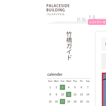
Sun
Mon
Tue
Wed
Thu
Fri
Sat
1
2
3
4
5
6
7
8
9
10
11
12
13
14
15
16
17
18
19
20
21