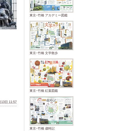
東京･竹橋 アカデミー図鑑
東京･竹橋 文学散歩
東京･竹橋 紅葉図鑑
13日 11:57
東京･竹橋 歳時記