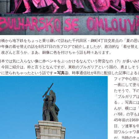
橋から地下鉄をちょっと乗り継いで訪ねた千代田区・麹町4丁目交差点の「夏の思
少年像の着せ替えの話を8月27日の当ブログで紹介しましたが、政治的な「着せ替え
、改ざんと言うか、まあ、銅像に色を付けちゃう話も時々あります。
本では気に入らない像に赤ペンキをぶっかけるなんていう野蛮なの（?）が多いみ
、今回ご紹介は、粋と言うとなんですが、東欧のブルガリアという国の、勇ましそう
クに塗られちゃったという
話です
＝写真㊤
。時事通信社が8月に配信した記事による
フィア中心部
一夜にして塗
たそうで、下
「ブルガリア
る」。写真に
んが、横には
ハ'68」の字
45年前の1968
日、ソ連軍を
旧ワルシャワ
が、当時のチ