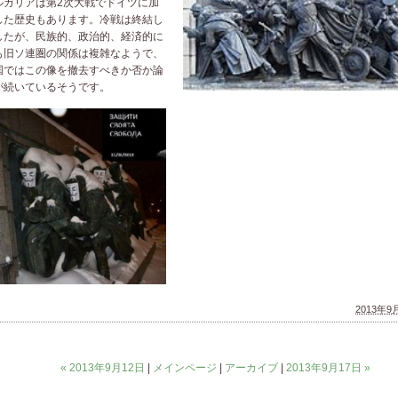
ルガリアは第2次大戦でドイツに加
した歴史もあります。冷戦は終結し
したが、民族的、政治的、経済的に
も旧ソ連圏の関係は複雑なようで、
国ではこの像を撤去すべきか否か論
が続いているそうです。
2013年9月
« 2013年9月12日
|
メインページ
|
アーカイブ
|
2013年9月17日 »