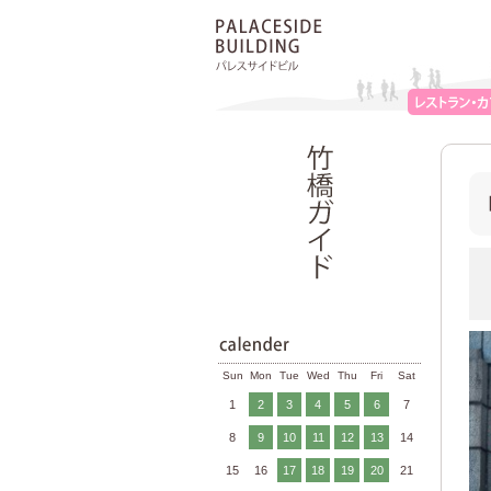
Sun
Mon
Tue
Wed
Thu
Fri
Sat
1
2
3
4
5
6
7
8
9
10
11
12
13
14
15
16
17
18
19
20
21