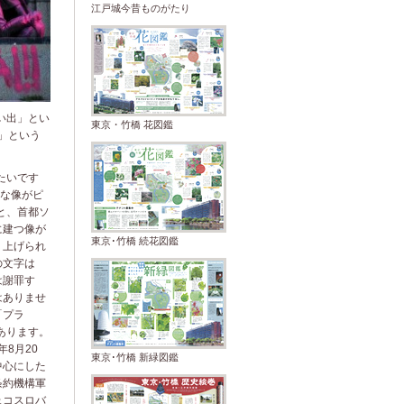
江戸城今昔ものがたり
い出」とい
東京・竹橋 花図鑑
」という
たいです
な像がピ
と、首都ソ
に建つ像が
東京･竹橋 続花図鑑
り上げられ
の文字は
は謝罪す
はありませ
「プラ
もあります。
年8月20
東京･竹橋 新緑図鑑
中心にした
条約機構軍
ェコスロバ