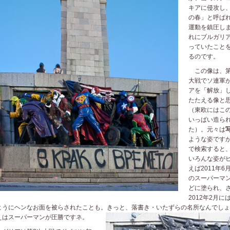
キアに侵攻し
の春」と呼ば
運動を鎮圧し
れにブルガリ
っていたこと
るのです。
この像は、第
大戦でソ連軍
アを「解放」
たたえる像と
（東欧にはこ
いっぱい造ら
た）。元々は
ような姿です
で検索すると
いろんな姿が
えば2011年6
のスーパーマ
どに塗られ、
2012年2月に
ようにヘンなお面を被らされたことも。きっと、落書
き・いたずらの名所なんでしょ
えはスーパーマンが圧勝ですネ。