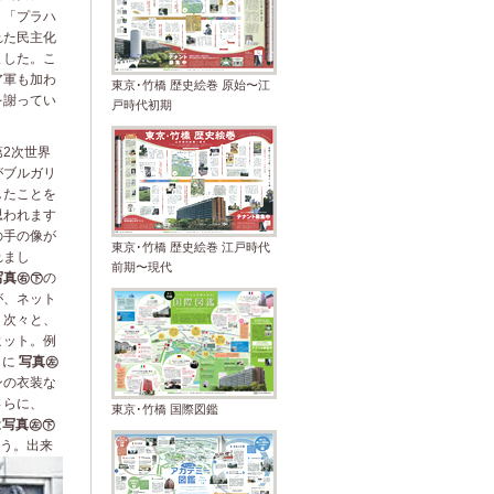
、「プラハ
れた民主化
ました。こ
ア軍も加わ
東京･竹橋 歴史絵巻 原始〜江
を謝ってい
戸時代初期
2次世界
がブルガリ
したことを
思われます
の手の像が
東京･竹橋 歴史絵巻 江戸時代
れまし
前期〜現代
写真㊨㊦
の
が、ネット
、次々と、
ヒット。例
月に
写真㊧
ンの衣装な
さらに、
東京･竹橋 国際図鑑
は
写真㊧㊦
う。出来