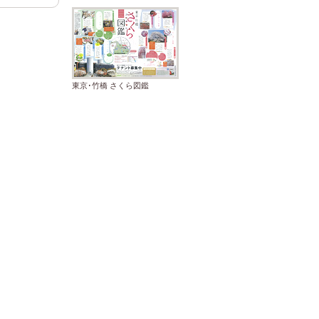
東京･竹橋 さくら図鑑