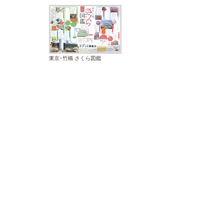
東京･竹橋 さくら図鑑