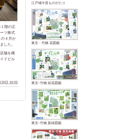
江戸城今昔ものがたり
ル１階の正
ーツ株式
この４月か
東京・竹橋 花図鑑
ました。
店舗を構
イドビル
25日 16:02
東京･竹橋 続花図鑑
東京･竹橋 新緑図鑑