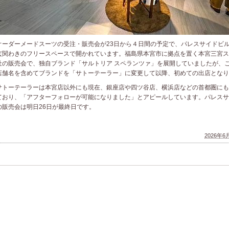
ーダーメードスーツの受注・販売会が23日から４日間の予定で、パレスサイドビ
玄関わきのフリースペースで開かれています。福島県本宮市に拠点を置く本宮三宮ス
社の販売会で、独自ブランド「サルトリア スペランツァ」を展開していましたが、
店舗名を含めてブランドを「サトーテーラー」に変更して以降、初めての出店となり
トーテーラーは本宮店以外にも現在、銀座店や四ツ谷店、横浜店などの首都圏にも
ており、「アフターフォローが可能になりました」とアピールしています。パレスサ
の販売会は明日26日が最終日です。
2026年6月