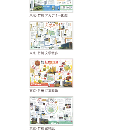
東京･竹橋 アカデミー図鑑
東京･竹橋 文学散歩
東京･竹橋 紅葉図鑑
東京･竹橋 歳時記