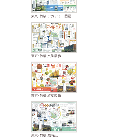
東京･竹橋 アカデミー図鑑
東京･竹橋 文学散歩
東京･竹橋 紅葉図鑑
東京･竹橋 歳時記