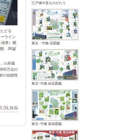
江戸城今昔ものがたり
でたどる
ョーウイン
―浅草）開
東京・竹橋 花図鑑
開、JR誕
」の所蔵
00万点の
材の信頼性
東京･竹橋 続花図鑑
 7日 16:31
東京･竹橋 新緑図鑑