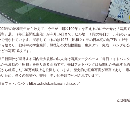
926年の昭和元年から数えて、今年が「昭和100年」を迎えるのに合わせた「写真
昭和』展」（毎日新聞社主催）が今月16日まで、ビル地下１階の毎日ホール前のシ
ーで開かれています。展示しているのは1927（昭和２）年の日本初の地下鉄（上野
から始まり、戦時中の学童疎開、戦後初の大相撲開催、東京タワー完成、パンダ初公
などの写真10枚です。
日新聞社が運営する国内最大規模の法人向け写真データベース「毎日フォトバンク
真から激動の「昭和」を振り返る企画です。毎日フォトバンクは新聞社が所蔵する約9
真から厳選した130万点以上を公開しています。歴史的な報道写真が豊富であり、素
高いため、多くの教材や、書籍、テレビ番組で利用されています。
フォトバンク：https://photobank.mainichi.co.jp/
2025年5月