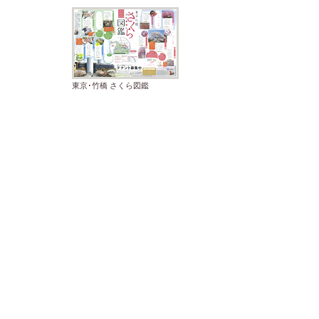
東京･竹橋 さくら図鑑