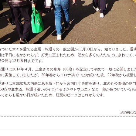
づいた木々を愛でる皇居・乾通りの一般公開が11月30日から、始まりました。週明
日は平日にもかかわらず、好天に恵まれたため、朝から多くの人たちでにぎわってい
般公開は12月８日までです。
通りは2014年４月、上皇さまの傘寿（80歳）を記念して初めて一般に公開しまし
秋に実施していましたが、20年春からコロナ禍で中止が続いた後、22年秋から復活
通りは東京駅丸の内側にある坂下門から宮内庁庁舎前を通り、北の丸公園側の乾門
750㍍の並木道。乾通り沿いのイロハモミジやトウカエデなど一部が色づいているも
ってからも暖かい日が続いたため、紅葉のピークはこれからです。
2024年12月