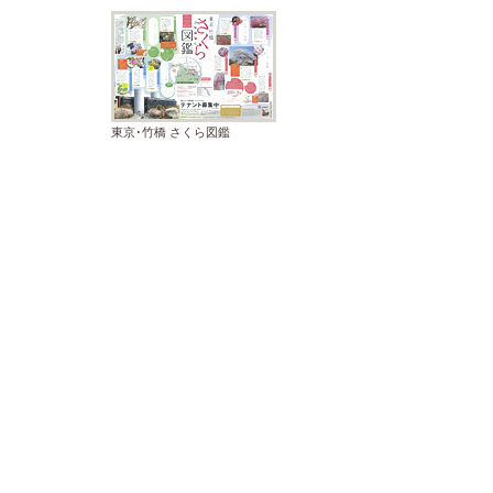
東京･竹橋 さくら図鑑