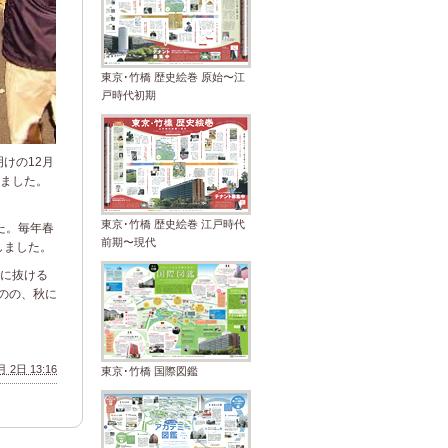
東京･竹橋 歴史絵巻 原始〜江
戸時代初期
けの12月
ました。
東京･竹橋 歴史絵巻 江戸時代
た。毎年春
前期〜現代
しました。
に抜ける
のの、秋に
 2日 13:16
東京･竹橋 国際図鑑