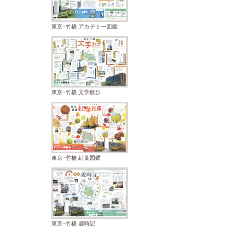
東京･竹橋 アカデミー図鑑
東京･竹橋 文学散歩
東京･竹橋 紅葉図鑑
東京･竹橋 歳時記