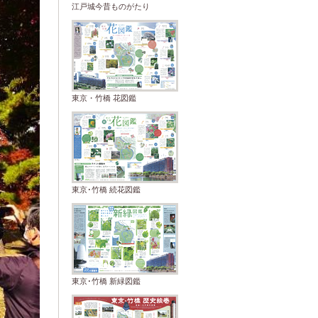
江戸城今昔ものがたり
東京・竹橋 花図鑑
東京･竹橋 続花図鑑
東京･竹橋 新緑図鑑