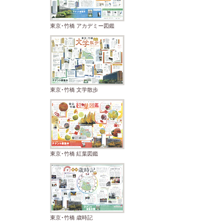
東京･竹橋 アカデミー図鑑
東京･竹橋 文学散歩
東京･竹橋 紅葉図鑑
東京･竹橋 歳時記