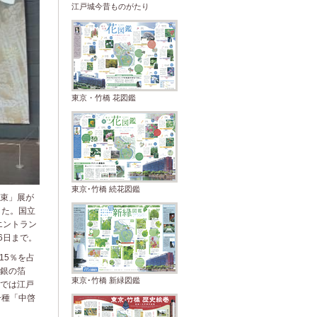
江戸城今昔ものがたり
東京・竹橋 花図鑑
東京･竹橋 続花図鑑
束」展が
した。国立
エントラン
6日まで。
15％を占
銀の箔
東京･竹橋 新緑図鑑
では江戸
一種「中啓