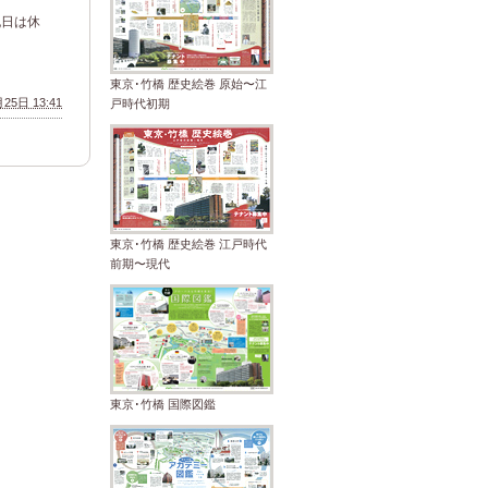
祝日は休
東京･竹橋 歴史絵巻 原始〜江
25日 13:41
戸時代初期
東京･竹橋 歴史絵巻 江戸時代
前期〜現代
東京･竹橋 国際図鑑