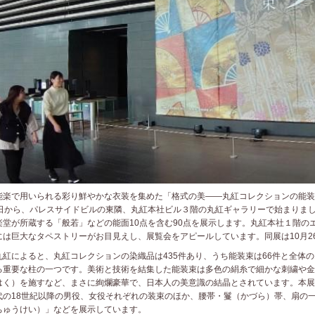
楽で用いられる彩り鮮やかな衣装を集めた「格式の美――丸紅コレクションの能装
5日から、パレスサイドビルの東隣、丸紅本社ビル３階の丸紅ギャラリーで始まりま
楽堂が所蔵する「般若」などの能面10点を含む90点を展示します。丸紅本社１階の
には巨大なタペストリーがお目見えし、展覧会をアピールしています。同展は10月2
紅によると、丸紅コレクションの染織品は435件あり、うち能装束は66件と全体の
る重要な柱の一つです。美術と技術を結集した能装束は多色の絹糸で細かな刺繍や金
はく）を施すなど、まさに絢爛豪華で、日本人の美意識の結晶とされています。本展
代の18世紀以降の男役、女役それぞれの装束のほか、腰帯・鬘（かづら）帯、扇の
ちゅうけい）」などを展示しています。