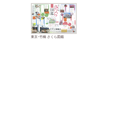
東京･竹橋 さくら図鑑