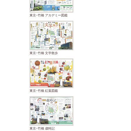
東京･竹橋 アカデミー図鑑
東京･竹橋 文学散歩
東京･竹橋 紅葉図鑑
東京･竹橋 歳時記