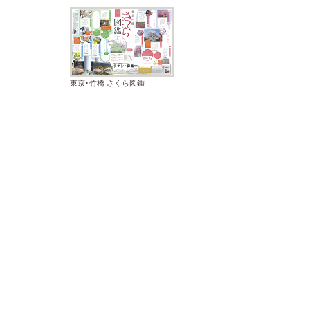
東京･竹橋 さくら図鑑