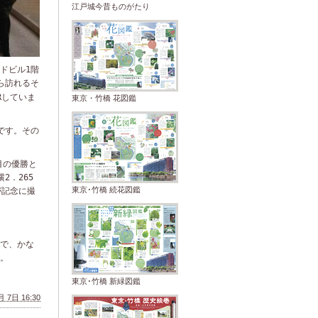
江戸城今昔ものがたり
ドビル
1
階
ら訪れるそ
R
していま
東京・竹橋 花図鑑
です。その
目の優勝と
横
2
．
265
東京･竹橋 続花図鑑
が記念に撮
で、かな
。
東京･竹橋 新緑図鑑
 7日 16:30