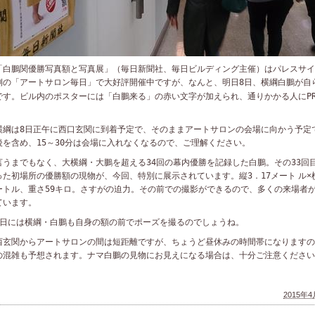
白鵬関優勝写真額と写真展」（毎日新聞社、毎日ビルディング主催）は
パレスサイ
側の「アートサロン毎日」で大好評開催中ですが、なんと、明日
8
日、横綱白
が自
鵬
です。ビル内のポスターには「白鵬来る」の赤い文字が加えられ、通りかかる人に
P
。
綱は
8
日正午に西口玄関に到着予定で、そのままアートサロンの会場に向かう予定
後を含め、
15
～
30
分は会場に入れなくなるので、ご理解ください。
うまでもなく、大横綱・大鵬を超える
34
回の幕内優勝を記録した白鵬。その
33
回
った初場所の優勝額の現物が、今回、特別に展示されています。縦
3
．
17
メート
ル
×
ートル、重さ
59
キロ。さすがの迫力。その前での撮影ができるので、多くの来場者
ています。
日には横綱・白鵬も自身の額の前でポーズを撮るのでしょうね。
玄関からアートサロンの間は短距離ですが、ちょうど昼休みの時間帯になりますの
の混雑も予想されます。ナマ白鵬の見物にお見えになる場合は、十分ご注意ください
2015年4月