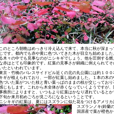
のところ朝晩はめっきり冷え込んで来て、本当に秋が深まっ
じです。都内でも赤や黄に色づいてきた木が目立ち始めました
る木々の中でも見事なのがニシキギでしょう。他を圧倒する燃
な赤はとても印象的です。紅葉の見事さが錦織に例えられてそ
いたといわれています。
京・竹橋のパレスサイドビル近くの北の丸公園には約１００
キギが植えられており、一部が紅葉し始めました。１本の木の
色づいた葉がついた枝と青い葉っぱのままの枝が交じっており
感じもします。これから木全体が赤くなっていくようですが、
事務所によりますと、いつもより紅葉はかなり遅れているとか
下旬か来月初めごろが見ごろになるということです。
シキギの紅葉は、夏にはス
ズランに似た花をつけるアメリカ
スズランノキ
鈴蘭
(
国原産で葉が橙色か