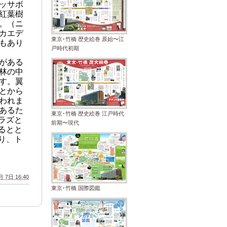
ッサボ
紅葉樹
。（ニ
カエデ
東京･竹橋 歴史絵巻 原始〜江
もあり
戸時代初期
がある
林の中
す。翼
とから
われま
あるた
東京･竹橋 歴史絵巻 江戸時代
ラズと
前期〜現代
るとと
り、ト
 7日 16:40
東京･竹橋 国際図鑑