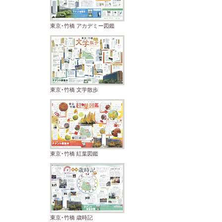
東京･竹橋 アカデミー図鑑
東京･竹橋 文学散歩
東京･竹橋 紅葉図鑑
東京･竹橋 歳時記