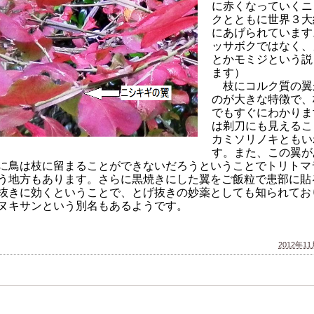
に赤くなっていくニ
クとともに世界３大
にあげられています
ッサボクではなく、
とかモミジという説
ます）
枝にコルク質の翼
のが大きな特徴で、
でもすぐにわかりま
は剃刀にも見えるこ
カミソリノキともい
す。また、この翼が
に鳥は枝に留まることができないだろうということでトリトマ
う地方もあります。さらに黒焼きにした翼をご飯粒で患部に貼
抜きに効くということで、とげ抜きの妙薬としても知られてお
ヌキサンという別名もあるようです。
2012年11月