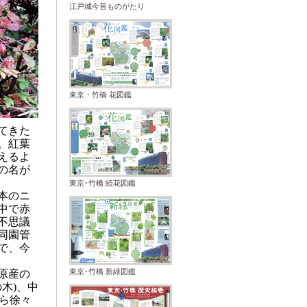
江戸城今昔ものがたり
東京・竹橋 花図鑑
てきた
。紅葉
えるよ
の名が
東京･竹橋 続花図鑑
本のニ
中で赤
不思議
同園管
で、今
原産の
東京･竹橋 新緑図鑑
の木
、中
)
ら徐々