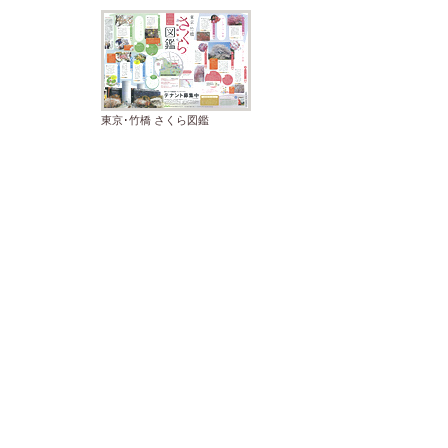
東京･竹橋 さくら図鑑