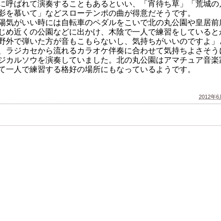
に呼ばれて演奏することもあるといい、「宵待ち草」「荒城の
影を慕いて」などスローテンポの曲が得意だそうです。
陽気がいい時には自転車のペダルをこいで北の丸公園や皇居前
じめ近くの公園などに出かけ、木陰で一人で練習をしていると
野外で弾いた方が音もこもらないし、気持ちがいいのですよ」
、ラジカセから流れるカラオケ伴奏に合わせて気持ちよさそう
ジカルソウを演奏していました。北の丸公園はアマチュア音楽
て一人で練習する格好の場所にもなっているようです。
2012年6月