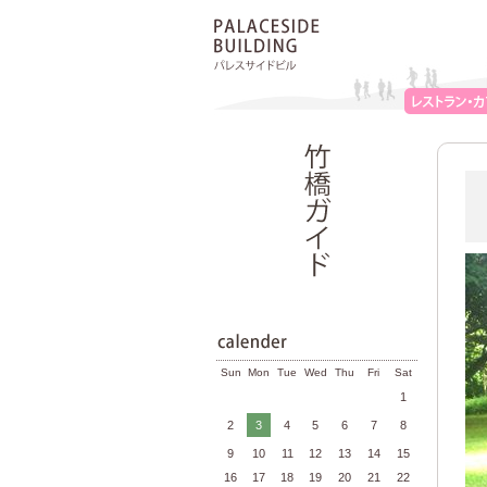
Sun
Mon
Tue
Wed
Thu
Fri
Sat
1
2
3
4
5
6
7
8
9
10
11
12
13
14
15
16
17
18
19
20
21
22