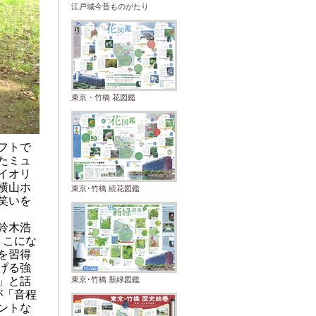
江戸城今昔ものがたり
東京・竹橋 花図鑑
フトで
たミュ
イオリ
横山ホ
東京･竹橋 続花図鑑
笑いを
鈴木浩
りこにな
を習得
げる強
」と話
東京･竹橋 新緑図鑑
が「音程
ントな