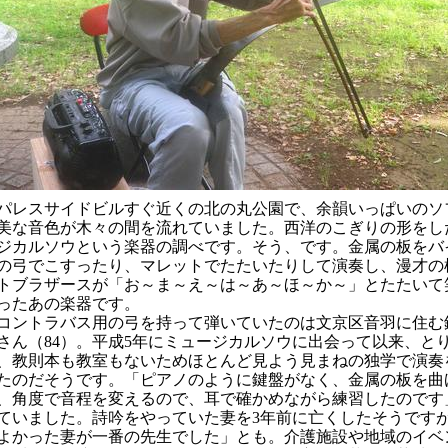
レスサイドビルすぐ近くの北の丸公園で、余韻いっぱいのソ
美な音色が木々の間を流れていました。西洋のこぎりの形をし
ジカルソウという楽器の調べです。そう、です。金属の板をバ
の弓でこすったり、マレットでたたいたりして演奏し、漫才の
トブラザースが「お～ま～え～は～あ～ほ～か～」とたたいて
ったあの楽器です。
ントラバス用の弓を持って弾いていたのは文京区音羽に住む
さん（
）。平成
年にミュージカルソウに出会って以来、と
84
5
、教則本も教室もないためほとんど見よう見まねの独学で演奏
たのだそうです。「ピアノのように鍵盤がなく、金属の板を曲
、角度で音程を変えるので、耳で確かめながら練習したのです
ていました。詩吟をやっていた妻を
年前に亡くしたそうです
3
よかった妻が一番の先生でした」とも。介護施設や地域のイベ