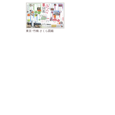
東京･竹橋 さくら図鑑