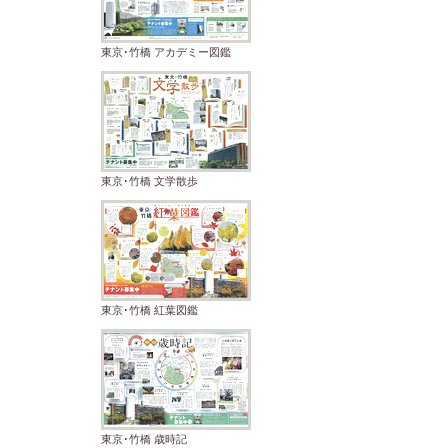
東京･竹橋 アカデミー図鑑
東京･竹橋 文学散歩
東京･竹橋 紅葉図鑑
東京･竹橋 歳時記