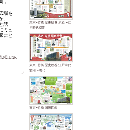
月」
広場を
か。
東京･竹橋 歴史絵巻 原始〜江
と話
戸時代初期
にミュ
家にと
 8日 12:47
東京･竹橋 歴史絵巻 江戸時代
前期〜現代
東京･竹橋 国際図鑑