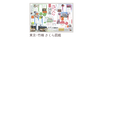
東京･竹橋 さくら図鑑