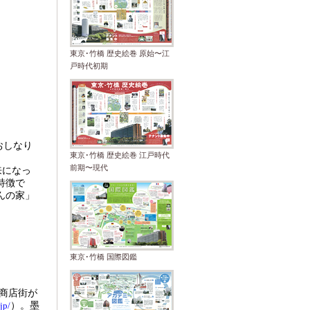
東京･竹橋 歴史絵巻 原始〜江
戸時代初期
おしなり
東京･竹橋 歴史絵巻 江戸時代
前期〜現代
来になっ
特徴で
んの家」
東京･竹橋 国際図鑑
商店街が
jp/
）。墨