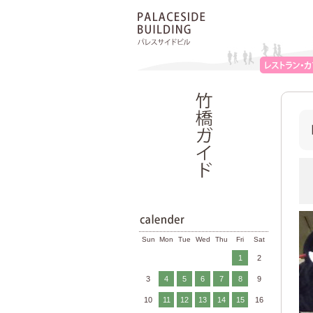
Sun
Mon
Tue
Wed
Thu
Fri
Sat
1
2
3
4
5
6
7
8
9
10
11
12
13
14
15
16