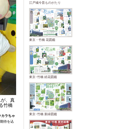
江戸城今昔ものがたり
東京・竹橋 花図鑑
東京･竹橋 続花図鑑
が、真
る竹橋
東京･竹橋 新緑図鑑
ラカラちゃ
期待を込