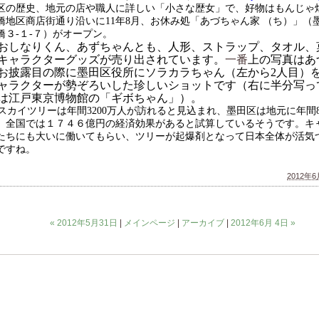
区の歴史、地元の店や職人に詳しい「小さな歴女」で、好物はもんじゃ
橋地区商店街通り沿いに
11
年
8
月、お休み処「あづちゃん家 （ち）」（
橋３-１-７）がオープン。
おしなりくん、あずちゃんとも、人形、ストラップ、タオル、
キャラクターグッズが売り出されています。
一番
上の写真はあ
お披露目の際に墨田区役所にソラカラちゃん（左から
2
人目）
ャラクターが勢ぞろいした珍しいショットです（右に半分写っ
は江戸東京博物館の「ギボちゃん」）。
スカイツリーは年間
3200
万人が訪れると見込まれ、墨田区は地元に年間
、全国では１７４６億円の経済効果があると試算しているそうです。キ
たちにも大いに働いてもらい、ツリーが起爆剤となって日本全体が活気
ですね。
2012年6月
« 2012年5月31日
|
メインページ
|
アーカイブ
|
2012年6月 4日 »