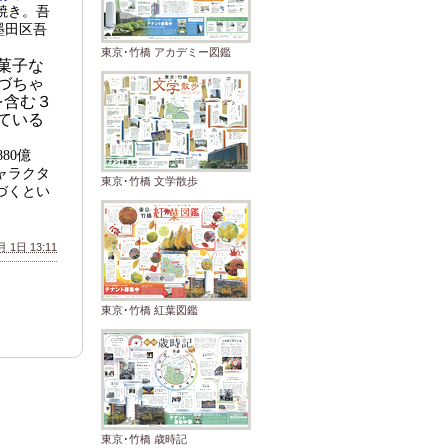
焼き。吾
墨田区吾
東京･竹橋 アカデミー図鑑
菓子な
づちゃ
を含む３
ている
880
億
ャラクタ
東京･竹橋 文学散歩
づくとい
 1日 13:11
東京･竹橋 紅葉図鑑
東京･竹橋 歳時記