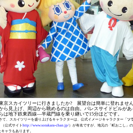
東京スカイツリーに行きましたか
?
展望台は簡単に登れません
から見上げ、周辺から眺めるのは自由。パレスサイドビルがあ
らは地下鉄東西線―半蔵門線を乗り継いで
15
分ほどです。
さて、スカイツリーを盛り上げるキャラクターは、公式イメージキャラクター「
ソ
http://www.sorakara-chan.jp/
」
（
公式サイト
）が有名ですが、
地元の「町おこし」の
たキャラもあります。