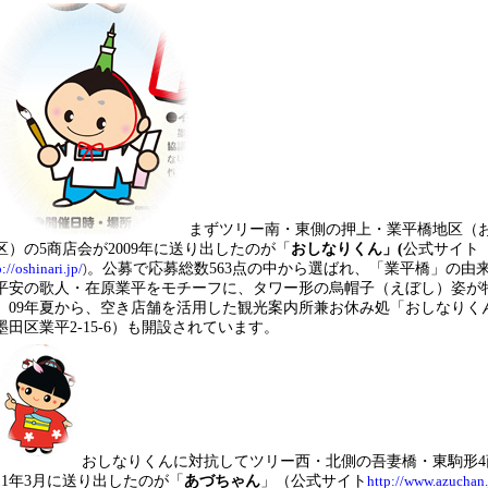
まずツリー南・東側の
押上・業平橋地区（
区）の
5
商店会が
2009
年に送り出したのが「
おしなりくん」(
公式サイト
p://oshinari.jp/
。公募で応募総数
563
点の中から選ばれ、「業平橋」の由
)
平安の歌人・在原業平をモチーフに、タワー形の烏帽子（えぼし）姿が
。
09
年夏から、空き店舗を活用した観光案内所兼お休み処「おしなりく
墨田区業平
2-15-6
）も開設されています。
おしなりくんに対抗してツリー西・北側の吾妻橋・東駒形
4
11
年
3
月に送り出したのが「
あづちゃん
」（公式サイト
http://www.azuchan.