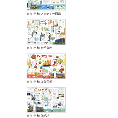
東京･竹橋 アカデミー図鑑
東京･竹橋 文学散歩
東京･竹橋 紅葉図鑑
東京･竹橋 歳時記