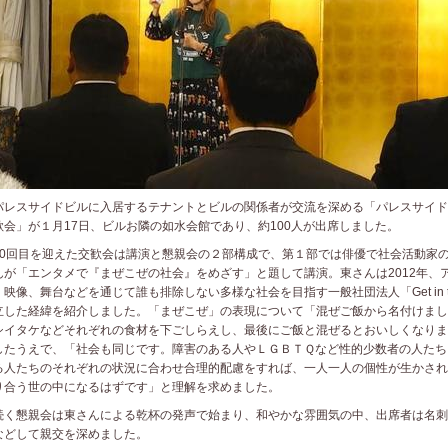
レスサイドビルに入居するテナントとビルの関係者が交流を深める「パレスサイド
歓会」が１月17日、ビルお隣の如水会館であり、約100人が出席しました。
0回目を迎えた交歓会は講演と懇親会の２部構成で、第１部では俳優で社会活動家
んが「エンタメで『まぜこぜの社会』をめざす」と題して講演。東さんは2012年、
、映像、舞台などを通じて誰も排除しない多様な社会を目指す一般社団法人「Get in t
立した経緯を紹介しました。「まぜこぜ」の表現について「混ぜご飯から名付けまし
シイタケなどそれぞれの食材を下ごしらえし、最後にご飯と混ぜるとおいしくなりま
したうえで、「社会も同じです。障害のある人やＬＧＢＴＱなど性的少数者の人たち
る人たちのそれぞれの状況に合わせ合理的配慮をすれば、一人一人の個性が生かされ
り合う世の中になるはずです」と理解を求めました。
く懇親会は東さんによる乾杯の発声で始まり、和やかな雰囲気の中、出席者は名刺
などして親交を深めました。