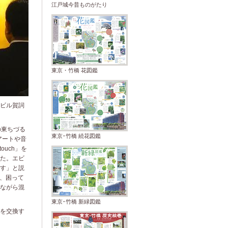
江戸城今昔ものがたり
東京・竹橋 花図鑑
ビル賀詞
の東ちづる
東京･竹橋 続花図鑑
アートや音
ouch」を
た。エビ
す」と説
、困って
ながら混
東京･竹橋 新緑図鑑
を交換す