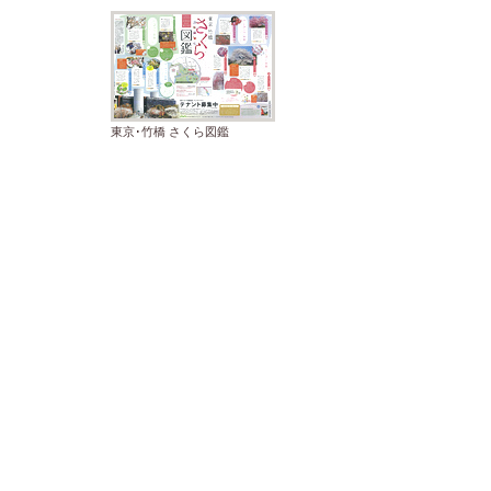
東京･竹橋 さくら図鑑