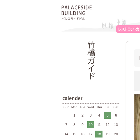
Sun
Mon
Tue
Wed
Thu
Fri
Sat
1
2
3
4
5
6
7
8
9
10
11
12
13
14
15
16
17
18
19
20