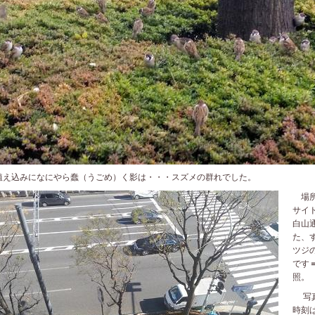
え込みになにやら蠢（うごめ）く影は・・・スズメの群れでした。
場所
サイ
白山
た、
ツジ
です
照。
写真
時刻は