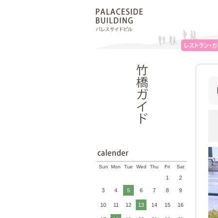
Sun
Mon
Tue
Wed
Thu
Fri
Sat
1
2
3
4
5
6
7
8
9
10
11
12
13
14
15
16