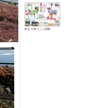
東京･竹橋 さくら図鑑