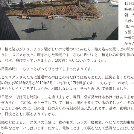
12月
時40
朝、
ら歩
側か
を渡
一橋
から
際、植え込みがチュンチュン騒がしいので近づいてみたら、植え込みの葉っぱの間か
ように、スズメが次々に顔を出した瞬間です。さらに近づくと、植え込みの反対側の
め、順次、飛び立っていきました。100羽くらいはいたでしょうか。
目覚め時に、ちょっとびっくりさせてしまったようです。
こでスズメさんたちに遭遇するのはこの時だけではありません。証拠と言うとなん
尾の2枚は2018年2月と2019年2月、いずれも17時過ぎです。こちらは、これから
眠ろうというところでしょうか。邪魔しないよう、そっと近づいて撮影しました。
日朝夕、ほぼ同じ時刻にここを通りますが、毎日、必ず見かけるわけではありませ
、何カ所か、〝定宿〟をキープしていて、日々、場所を変えているのでしょう。冬の
けることが多いのは、日の出・日の入りの時刻の関係と思われます。基本、夜明けと
め、日没とともに寝るようですから。
鑑などによると、スズメの天敵は、猫やモズ、カラス、猛禽類、ヘビなどの爬虫類
、蜘蛛などが、いっぱいます。だから、電線にとまって寝るなんて悠長なことはしな
です。