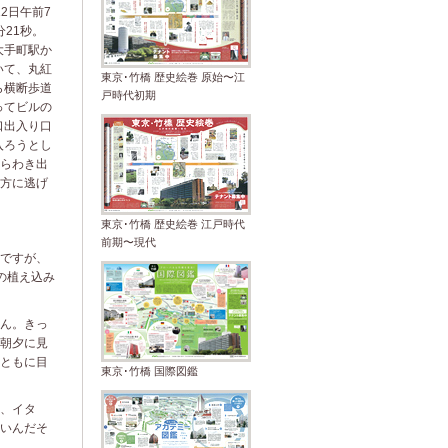
12日午前7
分21秒。
大手町駅か
いて、丸紅
東京･竹橋 歴史絵巻 原始〜江
ら横断歩道
戸時代初期
ってビルの
口出入り口
入ろうとし
らわき出
方に逃げ
東京･竹橋 歴史絵巻 江戸時代
前期〜現代
ですが、
この植え込み
ん。きっ
朝夕に見
ともに目
東京･竹橋 国際図鑑
、イタ
いんだそ