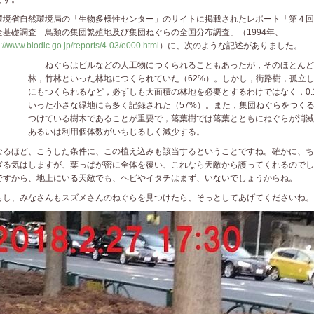
境省自然環境局の「生物多様性センター」のサイトに掲載されたレポート「第４回
全基礎調査 鳥類の集団繁殖地及び集団ねぐらの全国分布調査」（1994年、
p://www.biodic.go.jp/reports/4-03/e000.html
）に、次のような記述がありました。
ねぐらはビルなどの人工物につくられることもあったが，そのほとんど
林，竹林といった林地につくられていた（62%）。しかし，街路樹，孤立
にもつくられるなど，必ずしも大面積の林地を必要とするわけではなく，0.1
いった小さな緑地にも多く記録された（57%）。また，集団ねぐらをつく
つけている樹木であることが重要で，落葉樹では落葉とともにねぐらが消滅
あるいは利用個体数がいちじるしく減少する。
るほど、こうした条件に、この植え込みも該当するということですね。確かに、ち
ぎる気はしますが、葉っぱが密に全体を覆い、これなら天敵から護ってくれるのでし
ですから、地上にいる天敵でも、ヘビやイタチはまず、いないでしょうからね。
し、みなさんもスズメさんのねぐらを見つけたら、そっとしてあげてくださいね。