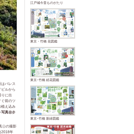
江戸城今昔ものがたり
東京・竹橋 花図鑑
東京･竹橋 続花図鑑
はパレス
ドビルから
通りに出
すぐ前のツ
の植え込み
＝
写真㊧
参
東京･竹橋 新緑図鑑
㊤の撮影
2018年