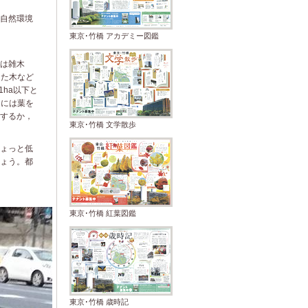
自然環境
東京･竹橋 アカデミー図鑑
は雑木
した木など
ha以下と
るには葉を
するか，
東京･竹橋 文学散歩
ょっと低
ょう。都
東京･竹橋 紅葉図鑑
東京･竹橋 歳時記