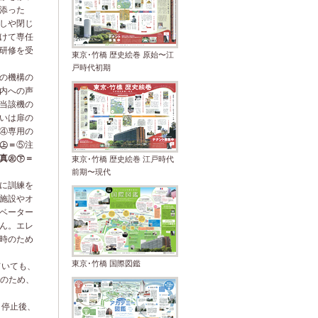
添った
しや閉じ
けて専任
研修を受
東京･竹橋 歴史絵巻 原始〜江
戸時代初期
の機構の
内への声
当該機の
いは扉の
④専用の
㊤＝
⑤注
真㊧㊦＝
東京･竹橋 歴史絵巻 江戸時代
前期〜現代
に訓練を
施設やオ
ベーター
ん。エレ
時のため
東京･竹橋 国際図鑑
ていても、
のため、
。停止後、