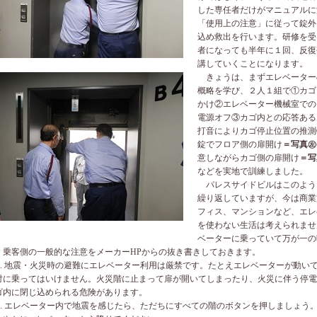
した専任者だけがマニュアルに
「使用上の注意」に従って錠外
込め救出を行います。研修を受
者になっても半年に１回、反復
講していくことになります。
きょうは、まずエレベーター
概略を学び、２人１組で①カゴ
かけ②エレベーター機械室での
電源オフ③カゴ内との応答ある
打音によりカゴ停止位置の推測
錠でフロア側の扉開け
＝写真㊧
意しながらカゴ側の扉開け
＝写
などを実地で訓練しました。
パレスサイドビルはこのよう
繰り返していますが、今は商業
フィス、マンションなど、エレ
を使わない生活は考えられませ
ベーターに乗っていて万が一の
、乗客側の一般的な注意をメーカー
HP
からの抜き書きしておきます。
.
地震・火災時の避難にエレベーター利用は厳禁です。たとえエレベーターが動い
対に乗ってはいけません。火災階に止まって扉が開いてしまったり、火災に伴う停電
ゴ内に閉じ込められる危険があります。
.
エレベーター内で地震を感じたら、ただちにすべての階のボタンを押しましょう