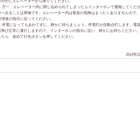
みやかにエレベーターから降りてください。
.
万一、エレベーター内に閉じ込められてしまったらインターホンで通報してくだ
外へ出ることは禁物です。エレベーター内は窒息の危険はまったくありませんので、
管理者の指示に従ってください。
.
停電になってもあわてずに、静かに待ちましょう。停電灯が自動点灯します。電
ば再び正常に運行しますので、インターホンの指示に従い、静かにお待ちください。
したら、改めて行先ボタンを押してください。
2014年2月