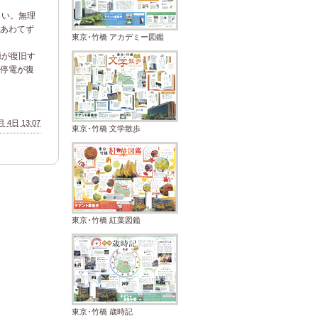
さい。無理
あわてず
東京･竹橋 アカデミー図鑑
源が復旧す
停電が復
 4日 13:07
東京･竹橋 文学散歩
東京･竹橋 紅葉図鑑
東京･竹橋 歳時記