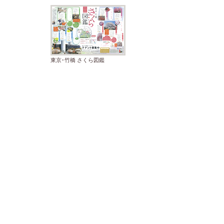
東京･竹橋 さくら図鑑