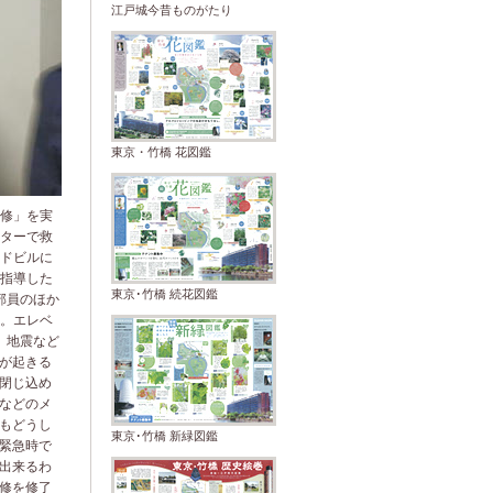
江戸城今昔ものがたり
東京・竹橋 花図鑑
修」を実
ターで救
ドビルに
指導した
東京･竹橋 続花図鑑
部員のほか
。エレベ
、地震など
が起きる
閉じ込め
などのメ
もどうし
東京･竹橋 新緑図鑑
緊急時で
出来るわ
修を修了