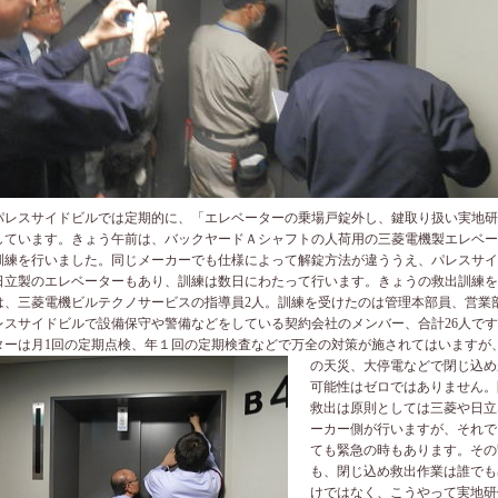
レスサイドビルでは定期的に、「エレベーターの乗場戸錠外し、鍵取り扱い実地研
しています。きょう午前は、バックヤードＡシャフトの人荷用の三菱電機製エレベー
訓練を行いました。同じメーカーでも仕様によって解錠方法が違ううえ、パレスサイ
日立製のエレベーターもあり、訓練は数日にわたって行います。きょうの救出訓練を
は、三菱電機ビルテクノサービスの指導員
2
人。訓練を受けたのは管理本部員、営業
レスサイドビルで設備保守や警備などをしている契約会社のメンバー、合計
26
人です
ターは月
1
回の定期点検、年１回の定期検査などで万全の
対策が施されてはいますが
の天災、大停電などで閉じ込め
可能性はゼロではありません。
救出は原則としては三菱や日立
ーカー側が行いますが、それで
ても緊急の時もあります。その
も、閉じ込め救出作業は誰でも
けではなく、こうやって実地研