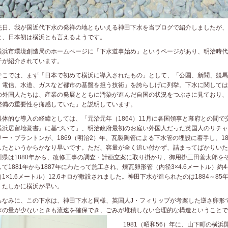
日、我が国近代下水の発祥の地ともいえる神田下水を当ブログで紹介しましたが、
と、日本初は横浜とも言えるようです。
浜市環境創造局のホームページに「下水道事始め」というページがあり、明治時代
子が紹介されています。
こでは、まず「日本で初めて横浜に導入されたもの」として、「公園、新聞、競馬
、電信、水道、ガスなど都市の基盤を担う技術」を誇らしげに列挙。下水に関しては
の外国人たちは、産業の発展とともに汚染が進んだ自国の状況をつぶさに見ており、
整備の重要性を痛感していた」と説明しています。
体的な導入の経緯としては、「元治元年（1864）11月に各国領事と幕府との間で
横浜居留地覚書』に基づいて」、明治政府最初のお雇い外国人だった英国人のリチャ
リー・ブラントンが、1869（明治2）年、瓦製陶管による下水管の埋設に着手し、18
したというからかなり早いです。ただ、容量が全く追い付かず、詰まってばかりいた
川県は1880年から、改修工事の調査・計画立案に取り掛かり、御用掛三田善太郎を
して1881年から1887年にわたって施工され、煉瓦卵形管（内径3×4.6メートル）約
（1×1.6メートル）12.6キロが敷設されました。神田下水が造られたのは1884～85
、たしかに横浜が早い。
なみに、この下水は、神田下水と同様、英国人J・フィリップが考案した逆さ卵形
水の量が少ないときも流速を確保でき、ごみが堆積しない合理的な構造ということで
1981（昭和56）年に、山下町の横浜