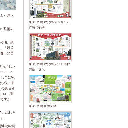
よく調べ
東京･竹橋 歴史絵巻 原始〜江
戸時代初期
の整備の
の他、鉄
、「居留
都市の基
東京･竹橋 歴史絵巻 江戸時代
交わされた
前期〜現代
ード・ヘ
71年に完
ため、神
その責任者
4キロ、陶
年ですか
東京･竹橋 国際図鑑
で、流れる
す。
開港資料館