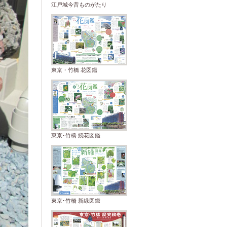
江戸城今昔ものがたり
東京・竹橋 花図鑑
東京･竹橋 続花図鑑
東京･竹橋 新緑図鑑