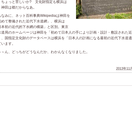
、ちょっと苦しいか? 文化財指定も横浜は
、神田は都だからなあ。
なみに、ネット百科事典Wikipediaは神田を
初めて整備された近代下水道網」、横浜は
日本初の近代的下水網の構築」と区別。東京
水道局のホームページは神田を「初めて日本人の手により計画・設計・敷設された近
」、国指定文化財のデータベースは横浜を「日本人の計画になる最初の近代下水道遺
ています。
～ん、どっちがどうなんだか、わかんなくなりました。
2013年11月