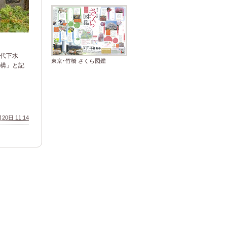
代下水
東京･竹橋 さくら図鑑
構」と記
20日 11:14