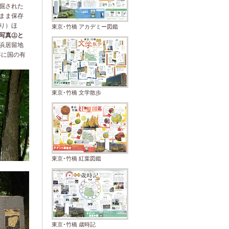
掘された
まま保存
り）ほ
東京･竹橋 アカデミー図鑑
写真㊤と
浜居留地
年に国の有
東京･竹橋 文学散歩
東京･竹橋 紅葉図鑑
東京･竹橋 歳時記