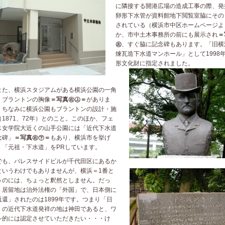
に隣接する開港広場の造成工事の際、発
卵形下水管が資料館地下閲覧室脇にその
されている（横浜市中区ホームページよ
か、市中土木事務所の前にも展示され
＝
㊧
、すぐ脇に記念碑もあります。「旧横
煉瓦造下水道マンホール」として1998
形文化財に指定されました。
た、横浜スタジアムがある横浜公園の一角
、ブラントンの胸像
＝写真㊨㊤＝
がありま
。ちなみに横浜公園もブラントンの設計・施
（1871、72年）とのこと。このほか、フェ
ス女学院大近くの山手公園には「近代下水道
念碑」
＝写真㊨㊦＝
もあり、横浜市を挙げ
、「元祖・下水道」をPRしています。
も、パレスサイドビルが千代田区にあるか
というわけでもありませんが、横浜＝1番と
うのには、ちょっと釈然としません。だっ
、居留地は治外法権の「外国」で、日本側に
返還」されたのは1899年です。つまり「日
」の近代下水道発祥の地は神田であると、ワ
シ的には認定させていただきたい・・・け