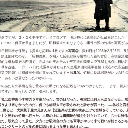
然ですが、２・２６事件です。当ブログで、明治時代に近衛兵が反乱を起こした「
」について何度か書きましたが、昭和最大の血なまぐさい事件の際の竹橋の写真があ
日新聞社が保管する貴重な記録の1枚です
＝写真㊤
。撮影日は1936年2月26日。
、鎮圧部隊なのか。「昭和維新」を唱えた反乱部隊が襲撃した首相官邸、高橋是清蔵
標的は概ね皇居の西側で、赤坂の山王ホテルや三宅坂の陸軍大臣官邸を拠点に日比谷
一帯を占拠。一方、27日に戒厳令が発せられて皇居東側の陸軍会館（現在の九段会
震災で閉鎖）に戒厳司令部が置かれています
＝写真㊦。
竹橋に反乱部隊がいつの時点
か、あるいは居なかったのかの
......。
のあたりの事情を推し量るのに助けになる記述を2つみつけました。 まず、個人
縮ですが、生々しいので、引用します。
私は西神田小学校の５年生だった。雪の日だった。教室には何人も居なかった。居
言うより来なかったのだ。何でも総理大臣が殺されたと誰かが言った。
......
休校と言
....
帰ると、大渕菓子屋の兄さんが【近衛兵が土嚢を積み上げて宮城を守っている。
か】と誘われ竹橋へ行った。土嚢の上には機関銃が据え付けられていて、兵士に帰る
れた。殺気立って居た。夕方には駿河台の方にも軍隊がやって来て戦いが始まるかも
らコンクリートのビルの裏に隠れるような事も言われた
......
」