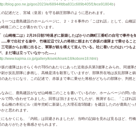
ttp://blog.goo.ne.jp/goo2023/e/68944fdba831c689b405f1fece91804b
）
の記述だと、宮城（皇居）を守る鎮圧部隊のように思われます。
う一つは鹿島建設のホームページに、２・２６事件の「こぼれ話」として、山種証
山崎種二のことが書かれています。
（山崎種二は）
2
月
26
日朝
7
時過ぎに新築したばかりの麹町三番町の自宅で事件を
。
......
車で出社する途中、竹橋近辺で
2
人の将校に頼まれて赤坂の連隊まで乗せるこ
。三宅坂からお堀に出ると、軍隊が銃を構えて並んでいる。社に着いたのはいつもよ
が、まだ場は立っていなかった
......
」
ttp://www.kajima.co.jp/gallery/kiseki/kiseki18/kobore18.html
）
坂の連隊はおそらく今のTBSのあたりにあった近衛歩兵第3連隊とみられ、同連隊
中尉が反乱部隊に参画し、高橋是清を殺害していますが、部隊所在地は反乱部隊と鎮
目のあたりになり、この記述で、赤坂まで車に乗せた将校がどちらの部隊か、判然と
。
なみに、鹿島建設がなぜ山崎種二のことを書いているのか、ホームページの問い合
ールで問い合わせてみました。回答は頂けませんでしたが、推測するに、「こぼれ話
くる山種の本社ビル（前年兜町に新築した大理石造5階建）を建設したのが鹿島だっ
いかと思われます。
にもかくにも、「内戦」は回避されましたが、当時の記録を見れば見るほど、竹橋
景のありがたさを痛感させられます。