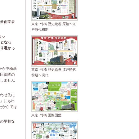
券創業者
東京･竹橋 歴史絵巻 原始〜江
戸時代初期
知っ
ととなっ
り遅かっ
から中橋基
東京･竹橋 歴史絵巻 江戸時代
圧部隊の
前期〜現代
しません
わせ先に
」にも出
たからでは
東京･竹橋 国際図鑑
の平和な