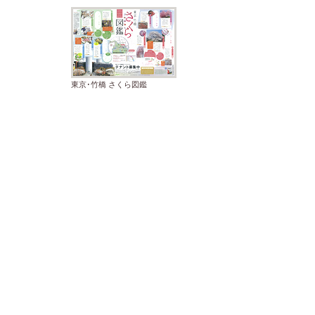
東京･竹橋 さくら図鑑