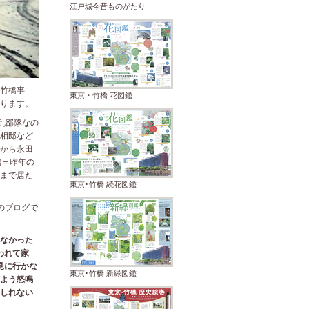
江戸城今昔ものがたり
竹橋事
東京・竹橋 花図鑑
ります。
反乱部隊なの
相邸など
から永田
館＝昨年の
まで居た
東京･竹橋 続花図鑑
のブログで
なかった
われて家
見に行かな
東京･竹橋 新緑図鑑
よう怒鳴
しれない