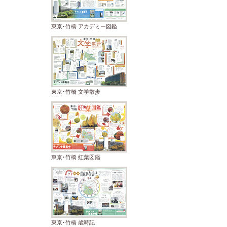
東京･竹橋 アカデミー図鑑
東京･竹橋 文学散歩
東京･竹橋 紅葉図鑑
東京･竹橋 歳時記