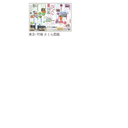
東京･竹橋 さくら図鑑