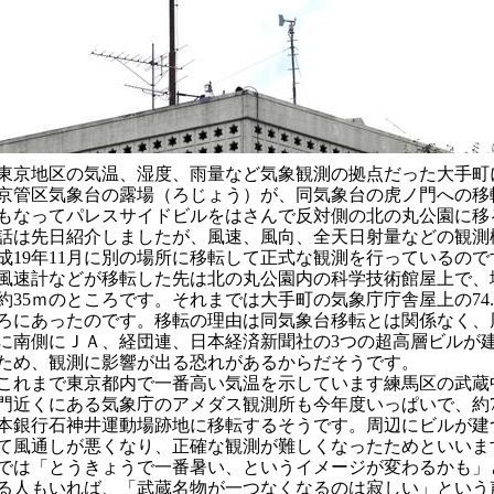
京地区の気温、湿度、雨量など気象観測の拠点だった大手町
京管区気象台の露場（ろじょう）が、同気象台の虎ノ門への移
もなってパレスサイドビルをはさんで反対側の北の丸公園に移
話は先日紹介しましたが、風速、風向、全天日射量などの観測
成
年
月に別の場所に移転して正式な観測を行っているので
19
11
速計などが移転した先は北の丸公園内の科学技術館屋上で、
約
ｍのところです。それまでは大手町の気象庁庁舎屋上の
35
74
ろにあったのです。移転の理由は同気象台移転とは関係なく、
に南側にＪＡ、経団連、日本経済新聞社の
つの超高層ビルが
3
ため、観測に影響が出る恐れがあるからだそうです。
れまで東京都内で一番高い気温を示しています練馬区の武蔵
門近くにある気象庁のアメダス観測所も今年度いっぱいで、約
本銀行石神井運動場跡地に移転するそうです。周辺にビルが建
て風通しが悪くなり、正確な観測が難しくなったためといいま
では「とうきょうで一番暑い、というイメージが変わるかも」
る人もいれば、「武蔵名物が一つなくなるのは寂しい」という