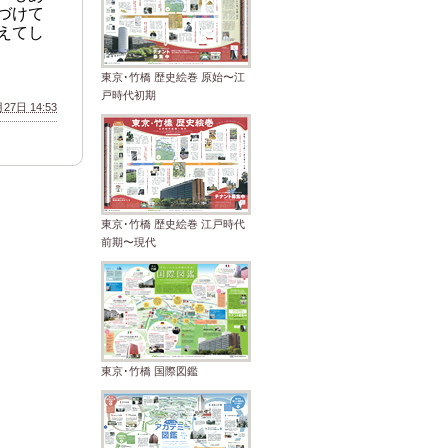
づけて
えてし
東京･竹橋 歴史絵巻 原始〜江
戸時代初期
27日 14:53
東京･竹橋 歴史絵巻 江戸時代
前期〜現代
東京･竹橋 国際図鑑