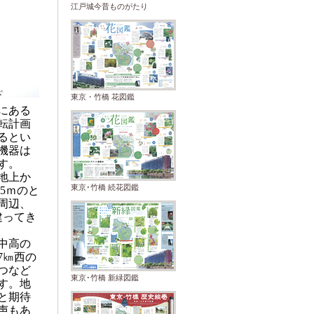
江戸城今昔ものがたり
東京・竹橋 花図鑑
にある
転計画
るとい
機器は
す。
地上か
ｍのと
東京･竹橋 続花図鑑
.5
周辺、
建ってき
中高の
㎞西の
7
つなど
東京･竹橋 新緑図鑑
す。地
と期待
声もあ