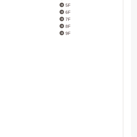
5F
6F
7F
8F
9F