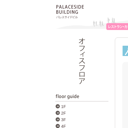
1F
2F
3F
4F